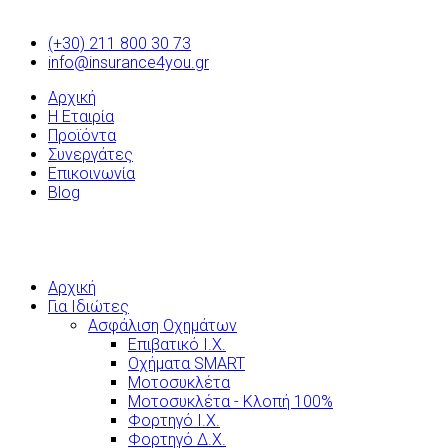
(+30) 211 800 30 73
info@insurance4you.gr
Αρχική
Η Εταιρία
Προϊόντα
Συνεργάτες
Επικοινωνία
Blog
Αρχική
Για Ιδιώτες
Ασφάλιση Οχημάτων
Επιβατικό Ι.Χ.
Οχήματα SMART
Μοτοσυκλέτα
Μοτοσυκλέτα - Κλοπή 100%
Φορτηγό Ι.Χ.
Φορτηγό Δ.Χ.