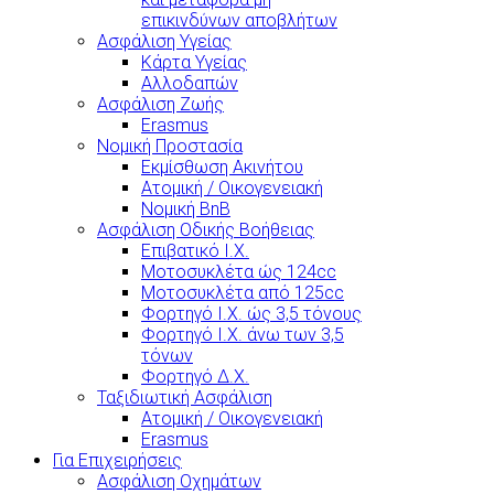
επικινδύνων αποβλήτων
Ασφάλιση Υγείας
Κάρτα Υγείας
Αλλοδαπών
Ασφάλιση Ζωής
Erasmus
Νομική Προστασία
Εκμίσθωση Ακινήτου
Ατομική / Οικογενειακή
Νομική BnB
Ασφάλιση Οδικής Βοήθειας
Επιβατικό Ι.Χ.
Μοτοσυκλέτα ώς 124cc
Μοτοσυκλέτα από 125cc
Φορτηγό Ι.Χ. ώς 3,5 τόνους
Φορτηγό Ι.Χ. άνω των 3,5
τόνων
Φορτηγό Δ.Χ.
Ταξιδιωτική Ασφάλιση
Ατομική / Οικογενειακή
Erasmus
Για Επιχειρήσεις
Ασφάλιση Οχημάτων