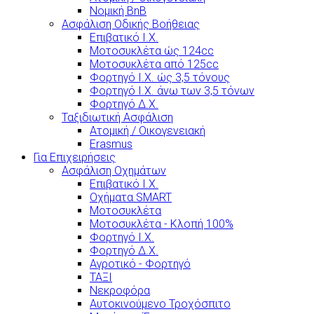
Νομική BnB
Ασφάλιση Οδικής Βοήθειας
Επιβατικό Ι.Χ.
Μοτοσυκλέτα ώς 124cc
Μοτοσυκλέτα από 125cc
Φορτηγό Ι.Χ. ώς 3,5 τόνους
Φορτηγό Ι.Χ. άνω των 3,5 τόνων
Φορτηγό Δ.Χ.
Ταξιδιωτική Ασφάλιση
Ατομική / Οικογενειακή
Erasmus
Για Επιχειρήσεις
Ασφάλιση Οχημάτων
Επιβατικό Ι.Χ.
Οχήματα SMART
Μοτοσυκλέτα
Μοτοσυκλέτα - Κλοπή 100%
Φορτηγό Ι.Χ.
Φορτηγό Δ.Χ.
Αγροτικό - Φορτηγό
ΤΑΞΙ
Νεκροφόρα
Αυτοκινούμενο Τροχόσπιτο