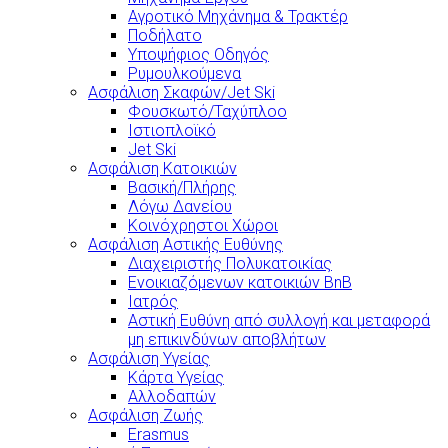
Αγροτικό Μηχάνημα & Τρακτέρ
Ποδήλατο
Υποψήφιος Οδηγός
Ρυμουλκούμενα
Ασφάλιση Σκαφών/Jet Ski
Φουσκωτό/Ταχύπλοο
Ιστιοπλοϊκό
Jet Ski
Ασφάλιση Κατοικιών
Βασική/Πλήρης
Λόγω Δανείου
Κοινόχρηστοι Χώροι
Ασφάλιση Αστικής Ευθύνης
Διαχειριστής Πολυκατοικίας
Ενοικιαζόμενων κατοικιών BnB
Ιατρός
Αστική Ευθύνη από συλλογή και μεταφορά
μη επικινδύνων αποβλήτων
Ασφάλιση Υγείας
Κάρτα Υγείας
Αλλοδαπών
Ασφάλιση Ζωής
Erasmus