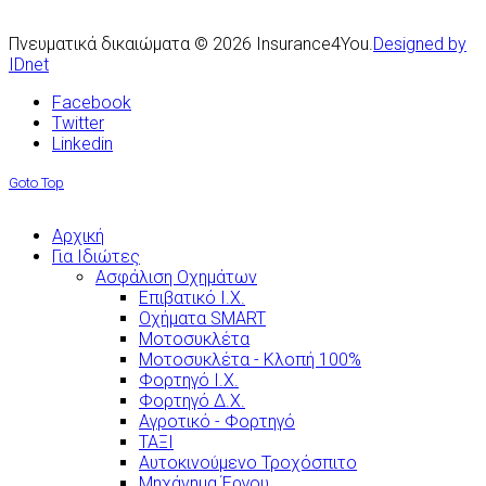
Πνευματικά δικαιώματα © 2026 Insurance4You.
Designed by
IDnet
Facebook
Twitter
Linkedin
Goto Top
Αρχική
Για Ιδιώτες
Ασφάλιση Οχημάτων
Επιβατικό Ι.Χ.
Οχήματα SMART
Μοτοσυκλέτα
Μοτοσυκλέτα - Κλοπή 100%
Φορτηγό Ι.Χ.
Φορτηγό Δ.Χ.
Αγροτικό - Φορτηγό
ΤΑΞΙ
Αυτοκινούμενο Τροχόσπιτο
Μηχάνημα Έργου