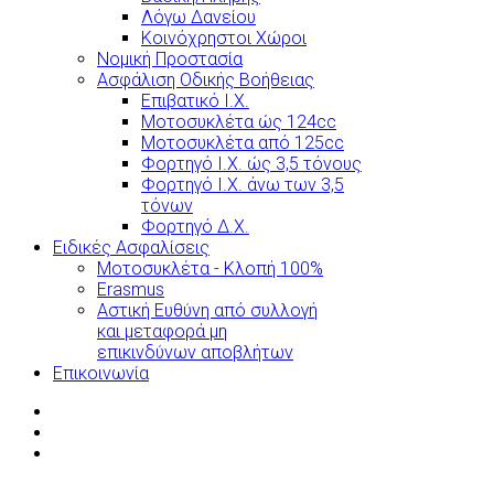
Λόγω Δανείου
Κοινόχρηστοι Χώροι
Νομική Προστασία
Ασφάλιση Οδικής Βοήθειας
Επιβατικό Ι.Χ.
Μοτοσυκλέτα ώς 124cc
Μοτοσυκλέτα από 125cc
Φορτηγό Ι.Χ. ώς 3,5 τόνους
Φορτηγό Ι.Χ. άνω των 3,5
τόνων
Φορτηγό Δ.Χ.
Ειδικές Ασφαλίσεις
Μοτοσυκλέτα - Κλοπή 100%
Erasmus
Αστική Ευθύνη από συλλογή
και μεταφορά μη
επικινδύνων αποβλήτων
Επικοινωνία