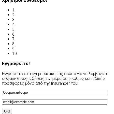
Χρήσιμοι Σύνδεσμοι
1.
Όροι χρήσης
2.
Δήλωση απορρήτου
3.
Έλεγχος ασφάλισης
4.
Ασφαλιστικές Ορολογίες
5.
Νόμος και ασφάλιση
6.
Ανασφάλιστα Οχήματα
7.
Συχνές Ερωτήσεις
8.
Χρήσιμες Διευθύνσεις
9.
Οδηγείτε με ασφάλεια
10.
Υποβολή Αιτίασης
Εγγραφείτε!
Εγγραφείτε στα ενημερωτικά μας δελτία για να λαμβάνετε
ασφαλιστικές ειδήσεις, ενημερώσεις καθώς και ειδικές
προσφορές μόνο από την Insurance4You!