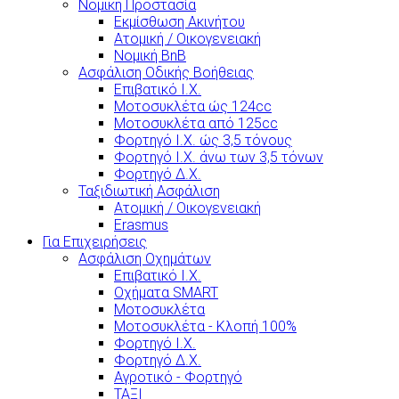
Νομική Προστασία
Εκμίσθωση Ακινήτου
Ατομική / Οικογενειακή
Νομική BnB
Ασφάλιση Οδικής Βοήθειας
Επιβατικό Ι.Χ.
Μοτοσυκλέτα ώς 124cc
Μοτοσυκλέτα από 125cc
Φορτηγό Ι.Χ. ώς 3,5 τόνους
Φορτηγό Ι.Χ. άνω των 3,5 τόνων
Φορτηγό Δ.Χ.
Ταξιδιωτική Ασφάλιση
Ατομική / Οικογενειακή
Erasmus
Για Επιχειρήσεις
Ασφάλιση Οχημάτων
Επιβατικό Ι.Χ.
Οχήματα SMART
Μοτοσυκλέτα
Μοτοσυκλέτα - Κλοπή 100%
Φορτηγό Ι.Χ.
Φορτηγό Δ.Χ.
Αγροτικό - Φορτηγό
ΤΑΞΙ