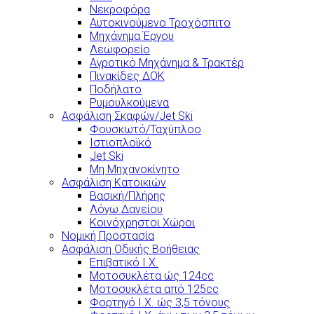
Νεκροφόρα
Αυτοκινούμενο Τροχόσπιτο
Μηχάνημα Έργου
Λεωφορείο
Αγροτικό Μηχάνημα & Τρακτέρ
Πινακίδες ΔΟΚ
Ποδήλατο
Ρυμουλκούμενα
Ασφάλιση Σκαφών/Jet Ski
Φουσκωτό/Ταχύπλοο
Ιστιοπλοϊκό
Jet Ski
Μη Μηχανοκίνητο
Ασφάλιση Κατοικιών
Βασική/Πλήρης
Λόγω Δανείου
Κοινόχρηστοι Χώροι
Νομική Προστασία
Ασφάλιση Οδικής Βοήθειας
Επιβατικό Ι.Χ.
Μοτοσυκλέτα ώς 124cc
Μοτοσυκλέτα από 125cc
Φορτηγό Ι.Χ. ώς 3,5 τόνους