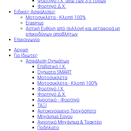
Φορτηγό Ι.Χ. άνω των 3,5 τόνων
Φορτηγό Δ.Χ.
Ειδικές Ασφαλίσεις
Μοτοσυκλέτα - Κλοπή 100%
Erasmus
Αστική Ευθύνη από συλλογή και μεταφορά μη
επικινδύνων αποβλήτων
Επικοινωνία
Αρχική
Για Ιδιώτες
Ασφάλιση Οχημάτων
Επιβατικό Ι.Χ.
Οχήματα SMART
Μοτοσυκλέτα
Μοτοσυκλέτα - Κλοπή 100%
Φορτηγό Ι.Χ.
Φορτηγό Δ.Χ.
Αγροτικό - Φορτηγό
ΤΑΞΙ
Αυτοκινούμενο Τροχόσπιτο
Μηχάνημα Έργου
Αγροτικό Μηχάνημα & Τρακτέρ
Ποδήλατο