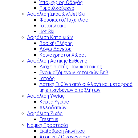
Υποψήφιος Οδηγός
Ρυμουλκούμενα
Ασφάλιση Σκαφών/Jet Ski
Φουσκωτό/Ταχύπλοο
Ιστιοπλοϊκό
Jet Ski
Ασφάλιση Κατοικιών
Βασική/Πλήρης
Λόγω Δανείου
Κοινόχρηστοι Χώροι
Ασφάλιση Αστικής Ευθύνης
Διαχειριστής Πολυκατοικίας
Ενοικιαζόμενων κατοικιών BnB
Ιατρός
Αστική Ευθύνη από συλλογή και μεταφορά
μη επικινδύνων αποβλήτων
Ασφάλιση Υγείας
Κάρτα Υγείας
Αλλοδαπών
Ασφάλιση Ζωής
Erasmus
Νομική Προστασία
Εκμίσθωση Ακινήτου
Ατομική / Οικογενειακή