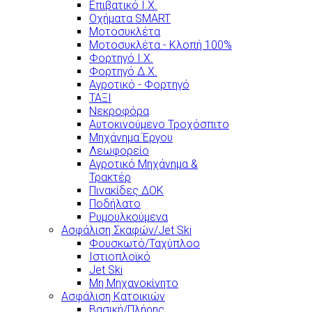
Επιβατικό Ι.Χ.
Οχήματα SMART
Μοτοσυκλέτα
Μοτοσυκλέτα - Κλοπή 100%
Φορτηγό Ι.Χ.
Φορτηγό Δ.Χ.
Αγροτικό - Φορτηγό
ΤΑΞΙ
Νεκροφόρα
Αυτοκινούμενο Τροχόσπιτο
Μηχάνημα Έργου
Λεωφορείο
Αγροτικό Μηχάνημα &
Τρακτέρ
Πινακίδες ΔΟΚ
Ποδήλατο
Ρυμουλκούμενα
Ασφάλιση Σκαφών/Jet Ski
Φουσκωτό/Ταχύπλοο
Ιστιοπλοϊκό
Jet Ski
Μη Μηχανοκίνητο
Ασφάλιση Κατοικιών
Βασική/Πλήρης