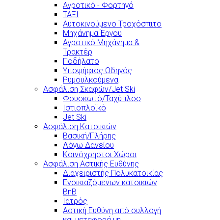
Αγροτικό - Φορτηγό
ΤΑΞΙ
Αυτοκινούμενο Τροχόσπιτο
Μηχάνημα Έργου
Αγροτικό Μηχάνημα &
Τρακτέρ
Ποδήλατο
Υποψήφιος Οδηγός
Ρυμουλκούμενα
Ασφάλιση Σκαφών/Jet Ski
Φουσκωτό/Ταχύπλοο
Ιστιοπλοϊκό
Jet Ski
Ασφάλιση Κατοικιών
Βασική/Πλήρης
Λόγω Δανείου
Κοινόχρηστοι Χώροι
Ασφάλιση Αστικής Ευθύνης
Διαχειριστής Πολυκατοικίας
Ενοικιαζόμενων κατοικιών
BnB
Ιατρός
Αστική Ευθύνη από συλλογή
και μεταφορά μη