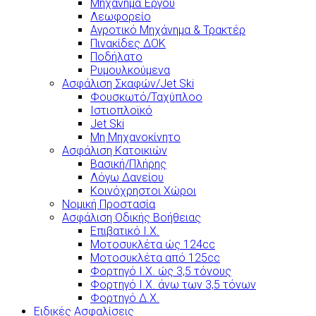
Μηχάνημα Έργου
Λεωφορείο
Αγροτικό Μηχάνημα & Τρακτέρ
Πινακίδες ΔΟΚ
Ποδήλατο
Ρυμουλκούμενα
Ασφάλιση Σκαφών/Jet Ski
Φουσκωτό/Ταχύπλοο
Ιστιοπλοϊκό
Jet Ski
Μη Μηχανοκίνητο
Ασφάλιση Κατοικιών
Βασική/Πλήρης
Λόγω Δανείου
Κοινόχρηστοι Χώροι
Νομική Προστασία
Ασφάλιση Οδικής Βοήθειας
Επιβατικό Ι.Χ.
Μοτοσυκλέτα ώς 124cc
Μοτοσυκλέτα από 125cc
Φορτηγό Ι.Χ. ώς 3,5 τόνους
Φορτηγό Ι.Χ. άνω των 3,5 τόνων
Φορτηγό Δ.Χ.
Ειδικές Ασφαλίσεις