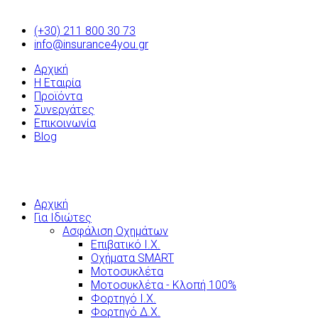
(+30) 211 800 30 73
info@insurance4you.gr
Αρχική
Η Εταιρία
Προϊόντα
Συνεργάτες
Επικοινωνία
Blog
Αρχική
Για Ιδιώτες
Ασφάλιση Οχημάτων
Επιβατικό Ι.Χ.
Οχήματα SMART
Μοτοσυκλέτα
Μοτοσυκλέτα - Κλοπή 100%
Φορτηγό Ι.Χ.
Φορτηγό Δ.Χ.