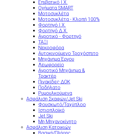
Επιβατικό Ι.Χ.
Οχήματα SMART
Μοτοσυκλέτα
Μοτοσυκλέτα - Κλοπή 100%
Φορτηγό Ι.Χ.
Φορτηγό Δ.Χ.
Αγροτικό - Φορτηγό
ΤΑΞΙ
Νεκροφόρα
Αυτοκινούμενο Τροχόσπιτο
Μηχάνημα Έργου
Λεωφορείο
Αγροτικό Μηχάνημα &
Τρακτέρ
Πινακίδες ΔΟΚ
Ποδήλατο
Ρυμουλκούμενα
Ασφάλιση Σκαφών/Jet Ski
Φουσκωτό/Ταχύπλοο
Ιστιοπλοϊκό
Jet Ski
Μη Μηχανοκίνητο
Ασφάλιση Κατοικιών
Βασική/Πλήρης