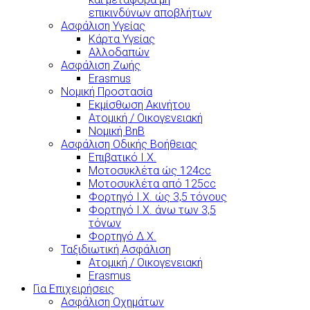
επικινδύνων αποβλήτων
Ασφάλιση Υγείας
Κάρτα Υγείας
Αλλοδαπών
Ασφάλιση Ζωής
Erasmus
Νομική Προστασία
Εκμίσθωση Ακινήτου
Ατομική / Οικογενειακή
Νομική BnB
Ασφάλιση Οδικής Βοήθειας
Επιβατικό Ι.Χ.
Μοτοσυκλέτα ώς 124cc
Μοτοσυκλέτα από 125cc
Φορτηγό Ι.Χ. ώς 3,5 τόνους
Φορτηγό Ι.Χ. άνω των 3,5
τόνων
Φορτηγό Δ.Χ.
Ταξιδιωτική Ασφάλιση
Ατομική / Οικογενειακή
Erasmus
Για Επιχειρήσεις
Ασφάλιση Οχημάτων