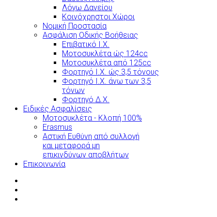
Λόγω Δανείου
Κοινόχρηστοι Χώροι
Νομική Προστασία
Ασφάλιση Οδικής Βοήθειας
Επιβατικό Ι.Χ.
Μοτοσυκλέτα ώς 124cc
Μοτοσυκλέτα από 125cc
Φορτηγό Ι.Χ. ώς 3,5 τόνους
Φορτηγό Ι.Χ. άνω των 3,5
τόνων
Φορτηγό Δ.Χ.
Ειδικές Ασφαλίσεις
Μοτοσυκλέτα - Κλοπή 100%
Erasmus
Αστική Ευθύνη από συλλογή
και μεταφορά μη
επικινδύνων αποβλήτων
Επικοινωνία