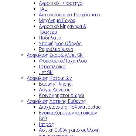
Αγροτικό - Φορτηγό
ΤΑΞΙ
Αυτοκινούμενο Τροχόσπιτο
Μηχάνημα Έργου
Αγροτικό Μηχάνημα &
Τρακτέρ
Ποδήλατο
Υποψήφιος Οδηγός
Ρυμουλκούμενα
Ασφάλιση Σκαφών/Jet Ski
Φουσκωτό/Ταχύπλοο
Ιστιοπλοϊκό
Jet Ski
Ασφάλιση Κατοικιών
Βασική/Πλήρης
Λόγω Δανείου
Κοινόχρηστοι Χώροι
Ασφάλιση Αστικής Ευθύνης
Διαχειριστής Πολυκατοικίας
Ενοικιαζόμενων κατοικιών
BnB
Ιατρός
Αστική Ευθύνη από συλλογή
και μεταφορά μη