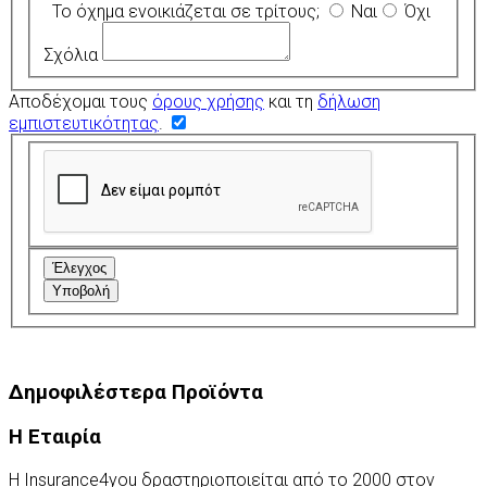
Το όχημα ενοικιάζεται σε τρίτους;
Ναι
Όχι
Σχόλια
Αποδέχομαι τους
όρους χρήσης
και τη
δήλωση
εμπιστευτικότητας
.
Έλεγχος
Υποβολή
Δημοφιλέστερα Προϊόντα
Η Εταιρία
Η Insurance4you δραστηριοποιείται από το 2000 στον