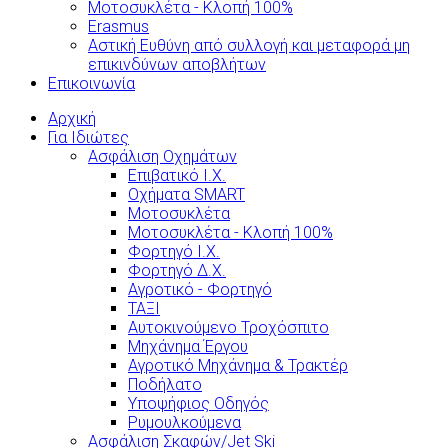
Μοτοσυκλέτα - Κλοπή 100%
Erasmus
Αστική Ευθύνη από συλλογή και μεταφορά μη
επικινδύνων αποβλήτων
Επικοινωνία
Αρχική
Για Ιδιώτες
Ασφάλιση Οχημάτων
Επιβατικό Ι.Χ.
Οχήματα SMART
Μοτοσυκλέτα
Μοτοσυκλέτα - Κλοπή 100%
Φορτηγό Ι.Χ.
Φορτηγό Δ.Χ.
Αγροτικό - Φορτηγό
ΤΑΞΙ
Αυτοκινούμενο Τροχόσπιτο
Μηχάνημα Έργου
Αγροτικό Μηχάνημα & Τρακτέρ
Ποδήλατο
Υποψήφιος Οδηγός
Ρυμουλκούμενα
Ασφάλιση Σκαφών/Jet Ski