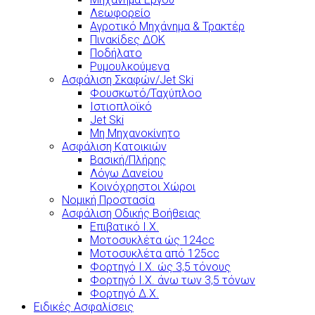
Λεωφορείο
Αγροτικό Μηχάνημα & Τρακτέρ
Πινακίδες ΔΟΚ
Ποδήλατο
Ρυμουλκούμενα
Ασφάλιση Σκαφών/Jet Ski
Φουσκωτό/Ταχύπλοο
Ιστιοπλοϊκό
Jet Ski
Μη Μηχανοκίνητο
Ασφάλιση Κατοικιών
Βασική/Πλήρης
Λόγω Δανείου
Κοινόχρηστοι Χώροι
Νομική Προστασία
Ασφάλιση Οδικής Βοήθειας
Επιβατικό Ι.Χ.
Μοτοσυκλέτα ώς 124cc
Μοτοσυκλέτα από 125cc
Φορτηγό Ι.Χ. ώς 3,5 τόνους
Φορτηγό Ι.Χ. άνω των 3,5 τόνων
Φορτηγό Δ.Χ.
Ειδικές Ασφαλίσεις