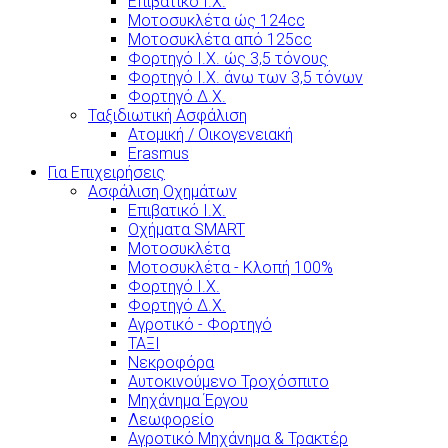
Επιβατικό Ι.Χ.
Μοτοσυκλέτα ώς 124cc
Μοτοσυκλέτα από 125cc
Φορτηγό Ι.Χ. ώς 3,5 τόνους
Φορτηγό Ι.Χ. άνω των 3,5 τόνων
Φορτηγό Δ.Χ.
Ταξιδιωτική Ασφάλιση
Ατομική / Οικογενειακή
Erasmus
Για Επιχειρήσεις
Ασφάλιση Οχημάτων
Επιβατικό Ι.Χ.
Οχήματα SMART
Μοτοσυκλέτα
Μοτοσυκλέτα - Κλοπή 100%
Φορτηγό Ι.Χ.
Φορτηγό Δ.Χ.
Αγροτικό - Φορτηγό
ΤΑΞΙ
Νεκροφόρα
Αυτοκινούμενο Τροχόσπιτο
Μηχάνημα Έργου
Λεωφορείο
Αγροτικό Μηχάνημα & Τρακτέρ