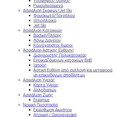
Υποψήφιος Οδηγός
Ρυμουλκούμενα
Ασφάλιση Σκαφών/Jet Ski
Φουσκωτό/Ταχύπλοο
Ιστιοπλοϊκό
Jet Ski
Ασφάλιση Κατοικιών
Βασική/Πλήρης
Λόγω Δανείου
Κοινόχρηστοι Χώροι
Ασφάλιση Αστικής Ευθύνης
Διαχειριστής Πολυκατοικίας
Ενοικιαζόμενων κατοικιών BnB
Ιατρός
Αστική Ευθύνη από συλλογή και μεταφορά
μη επικινδύνων αποβλήτων
Ασφάλιση Υγείας
Κάρτα Υγείας
Αλλοδαπών
Ασφάλιση Ζωής
Erasmus
Νομική Προστασία
Εκμίσθωση Ακινήτου
Ατομική / Οικογενειακή