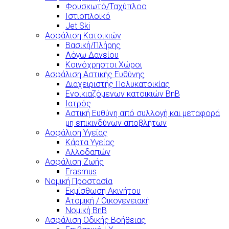
Φουσκωτό/Ταχύπλοο
Ιστιοπλοϊκό
Jet Ski
Ασφάλιση Κατοικιών
Βασική/Πλήρης
Λόγω Δανείου
Κοινόχρηστοι Χώροι
Ασφάλιση Αστικής Ευθύνης
Διαχειριστής Πολυκατοικίας
Ενοικιαζόμενων κατοικιών BnB
Ιατρός
Αστική Ευθύνη από συλλογή και μεταφορά
μη επικινδύνων αποβλήτων
Ασφάλιση Υγείας
Κάρτα Υγείας
Αλλοδαπών
Ασφάλιση Ζωής
Erasmus
Νομική Προστασία
Εκμίσθωση Ακινήτου
Ατομική / Οικογενειακή
Νομική BnB
Ασφάλιση Οδικής Βοήθειας