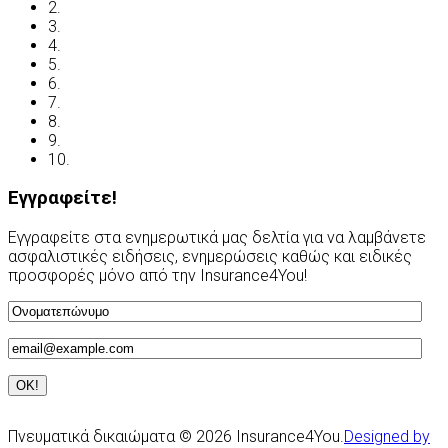
2.
Δήλωση απορρήτου
3.
Έλεγχος ασφάλισης
4.
Ασφαλιστικές Ορολογίες
5.
Νόμος και ασφάλιση
6.
Ανασφάλιστα Οχήματα
7.
Συχνές Ερωτήσεις
8.
Χρήσιμες Διευθύνσεις
9.
Οδηγείτε με ασφάλεια
10.
Υποβολή Αιτίασης
Εγγραφείτε!
Εγγραφείτε στα ενημερωτικά μας δελτία για να λαμβάνετε
ασφαλιστικές ειδήσεις, ενημερώσεις καθώς και ειδικές
προσφορές μόνο από την Insurance4You!
Πνευματικά δικαιώματα © 2026 Insurance4You.
Designed by