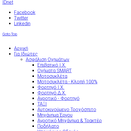
IDnet
Facebook
Twitter
Linkedin
Goto Top
Αρχική
Για Ιδιώτες
Ασφάλιση Οχημάτων
Επιβατικό Ι.Χ.
Οχήματα SMART
Μοτοσυκλέτα
Μοτοσυκλέτα - Κλοπή 100%
Φορτηγό Ι.Χ.
Φορτηγό Δ.Χ.
Αγροτικό - Φορτηγό
ΤΑΞΙ
Αυτοκινούμενο Τροχόσπιτο
Μηχάνημα Έργου
Αγροτικό Μηχάνημα & Τρακτέρ
Ποδήλατο