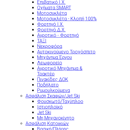
Επιβατικό Ι.Χ.
Οχήματα SMART
Μοτοσυκλέτα
Μοτοσυκλέτα - Κλοπή 100%
Φορτηγό Ι.Χ.
Φορτηγό Δ.Χ.
Αγροτικό - Φορτηγό
ΤΑΞΙ
Νεκροφόρα
Αυτοκινούμενο Τροχόσπιτο
Μηχάνημα Έργου
Λεωφορείο
Αγροτικό Μηχάνημα &
Τρακτέρ
Πινακίδες ΔΟΚ
Ποδήλατο
Ρυμουλκούμενα
Ασφάλιση Σκαφών/Jet Ski
Φουσκωτό/Ταχύπλοο
Ιστιοπλοϊκό
Jet Ski
Μη Μηχανοκίνητο
Ασφάλιση Κατοικιών
Βασική/Πλήρης