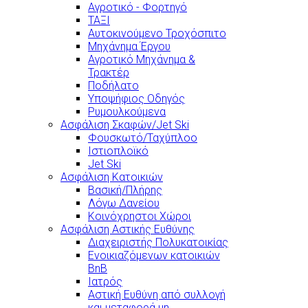
Αγροτικό - Φορτηγό
ΤΑΞΙ
Αυτοκινούμενο Τροχόσπιτο
Μηχάνημα Έργου
Αγροτικό Μηχάνημα &
Τρακτέρ
Ποδήλατο
Υποψήφιος Οδηγός
Ρυμουλκούμενα
Ασφάλιση Σκαφών/Jet Ski
Φουσκωτό/Ταχύπλοο
Ιστιοπλοϊκό
Jet Ski
Ασφάλιση Κατοικιών
Βασική/Πλήρης
Λόγω Δανείου
Κοινόχρηστοι Χώροι
Ασφάλιση Αστικής Ευθύνης
Διαχειριστής Πολυκατοικίας
Ενοικιαζόμενων κατοικιών
BnB
Ιατρός
Αστική Ευθύνη από συλλογή
και μεταφορά μη