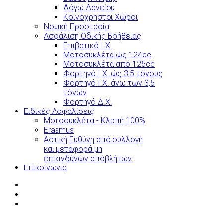
Λόγω Δανείου
Κοινόχρηστοι Χώροι
Νομική Προστασία
Ασφάλιση Οδικής Βοήθειας
Επιβατικό Ι.Χ.
Μοτοσυκλέτα ώς 124cc
Μοτοσυκλέτα από 125cc
Φορτηγό Ι.Χ. ώς 3,5 τόνους
Φορτηγό Ι.Χ. άνω των 3,5
τόνων
Φορτηγό Δ.Χ.
Ειδικές Ασφαλίσεις
Μοτοσυκλέτα - Κλοπή 100%
Erasmus
Αστική Ευθύνη από συλλογή
και μεταφορά μη
επικινδύνων αποβλήτων
Επικοινωνία