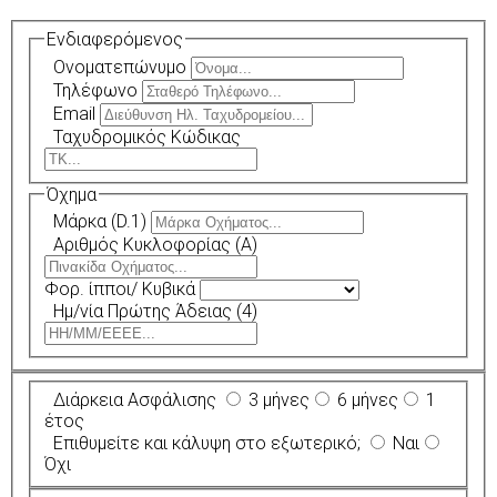
Ενδιαφερόμενος
Ονοματεπώνυμο
Τηλέφωνο
Email
Ταχυδρομικός Κώδικας
Όχημα
Μάρκα (D.1)
Αριθμός Κυκλοφορίας (A)
Φορ. ίπποι/ Κυβικά
Ημ/νία Πρώτης Άδειας (4)
Διάρκεια Ασφάλισης
3 μήνες
6 μήνες
1
έτος
Επιθυμείτε και κάλυψη στο εξωτερικό;
Ναι
Όχι