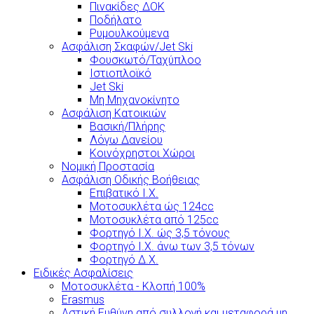
Πινακίδες ΔΟΚ
Ποδήλατο
Ρυμουλκούμενα
Ασφάλιση Σκαφών/Jet Ski
Φουσκωτό/Ταχύπλοο
Ιστιοπλοϊκό
Jet Ski
Μη Μηχανοκίνητο
Ασφάλιση Κατοικιών
Βασική/Πλήρης
Λόγω Δανείου
Κοινόχρηστοι Χώροι
Νομική Προστασία
Ασφάλιση Οδικής Βοήθειας
Επιβατικό Ι.Χ.
Μοτοσυκλέτα ώς 124cc
Μοτοσυκλέτα από 125cc
Φορτηγό Ι.Χ. ώς 3,5 τόνους
Φορτηγό Ι.Χ. άνω των 3,5 τόνων
Φορτηγό Δ.Χ.
Ειδικές Ασφαλίσεις
Μοτοσυκλέτα - Κλοπή 100%
Erasmus
Αστική Ευθύνη από συλλογή και μεταφορά μη