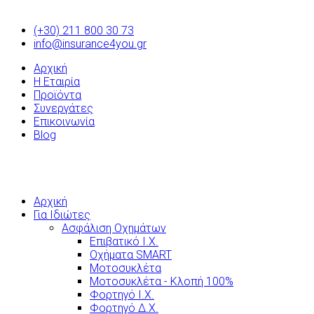
(+30) 211 800 30 73
info@insurance4you.gr
Αρχική
Η Εταιρία
Προϊόντα
Συνεργάτες
Επικοινωνία
Blog
Αρχική
Για Ιδιώτες
Ασφάλιση Οχημάτων
Επιβατικό Ι.Χ.
Οχήματα SMART
Μοτοσυκλέτα
Μοτοσυκλέτα - Κλοπή 100%
Φορτηγό Ι.Χ.
Φορτηγό Δ.Χ.