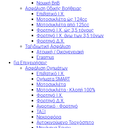
Νομική BnB
Ασφάλιση Οδικής Βοήθειας
Επιβατικό Ι.Χ.
Μοτοσυκλέτα ώς 124cc
Μοτοσυκλέτα από 125cc
Φορτηγό Ι.Χ. ώς 3,5 τόνους
Φορτηγό Ι.Χ. άνω των 3,5 τόνων
Φορτηγό Δ.Χ.
Ταξιδιωτική Ασφάλιση
Ατομική / Οικογενειακή
Erasmus
Για Επιχειρήσεις
Ασφάλιση Οχημάτων
Επιβατικό Ι.Χ.
Οχήματα SMART
Μοτοσυκλέτα
Μοτοσυκλέτα - Κλοπή 100%
Φορτηγό Ι.Χ.
Φορτηγό Δ.Χ.
Αγροτικό - Φορτηγό
ΤΑΞΙ
Νεκροφόρα
Αυτοκινούμενο Τροχόσπιτο
Μηχάνημα Έργου