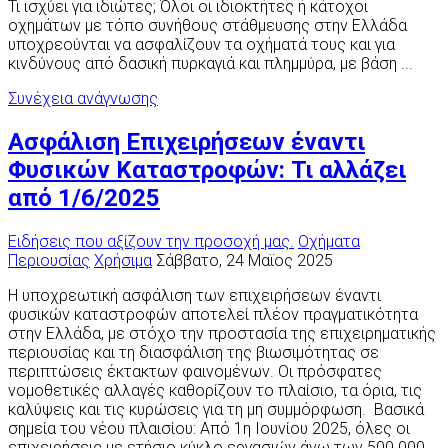
Τι ισχύει για ιδιώτες; Όλοι οι ιδιοκτήτες ή κάτοχοι
οχημάτων με τόπο συνήθους στάθμευσης στην Ελλάδα
υποχρεούνται να ασφαλίζουν τα οχήματά τους και για
κινδύνους από δασική πυρκαγιά και πλημμύρα, με βάση ...
Συνέχεια ανάγνωσης
Ασφάλιση Επιχειρήσεων έναντι
Φυσικών Καταστροφών: Τι αλλάζει
από 1/6/2025
Ειδήσεις που αξίζουν την προσοχή μας.
Οχήματα
Περιουσίας
Χρήσιμα
Σάββατο, 24 Μαϊος 2025
Η υποχρεωτική ασφάλιση των επιχειρήσεων έναντι
φυσικών καταστροφών αποτελεί πλέον πραγματικότητα
στην Ελλάδα, με στόχο την προστασία της επιχειρηματικής
περιουσίας και τη διασφάλιση της βιωσιμότητας σε
περιπτώσεις έκτακτων φαινομένων. Οι πρόσφατες
νομοθετικές αλλαγές καθορίζουν το πλαίσιο, τα όρια, τις
καλύψεις και τις κυρώσεις για τη μη συμμόρφωση. Βασικά
σημεία του νέου πλαισίου: Από 1η Ιουνίου 2025, όλες οι
επιχειρήσεις με ετήσιο κύκλο εργασιών άνω των 500.000