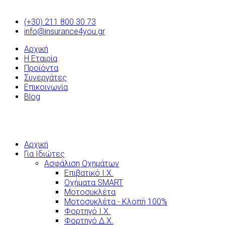
(+30) 211 800 30 73
info@insurance4you.gr
Αρχική
Η Εταιρία
Προϊόντα
Συνεργάτες
Επικοινωνία
Blog
Αρχική
Για Ιδιώτες
Ασφάλιση Οχημάτων
Επιβατικό Ι.Χ.
Οχήματα SMART
Μοτοσυκλέτα
Μοτοσυκλέτα - Κλοπή 100%
Φορτηγό Ι.Χ.
Φορτηγό Δ.Χ.