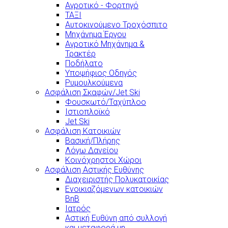
Αγροτικό - Φορτηγό
ΤΑΞΙ
Αυτοκινούμενο Τροχόσπιτο
Μηχάνημα Έργου
Αγροτικό Μηχάνημα &
Τρακτέρ
Ποδήλατο
Υποψήφιος Οδηγός
Ρυμουλκούμενα
Ασφάλιση Σκαφών/Jet Ski
Φουσκωτό/Ταχύπλοο
Ιστιοπλοϊκό
Jet Ski
Ασφάλιση Κατοικιών
Βασική/Πλήρης
Λόγω Δανείου
Κοινόχρηστοι Χώροι
Ασφάλιση Αστικής Ευθύνης
Διαχειριστής Πολυκατοικίας
Ενοικιαζόμενων κατοικιών
BnB
Ιατρός
Αστική Ευθύνη από συλλογή
και μεταφορά μη