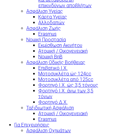
επικινδύνων αποβλήτων
Ασφάλιση Υγείας
Κάρτα Υγείας
Αλλοδαπών
Ασφάλιση Ζωής
Erasmus
Νομική Προστασία
Εκμίσθωση Ακινήτου
Ατομική / Οικογενειακή
Νομική BnB
Ασφάλιση Οδικής Βοήθειας
Επιβατικό Ι.Χ.
Μοτοσυκλέτα ώς 124cc
Μοτοσυκλέτα από 125cc
Φορτηγό Ι.Χ. ώς 3,5 τόνους
Φορτηγό Ι.Χ. άνω των 3,5
τόνων
Φορτηγό Δ.Χ.
Ταξιδιωτική Ασφάλιση
Ατομική / Οικογενειακή
Erasmus
Για Επιχειρήσεις
Ασφάλιση Οχημάτων