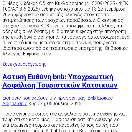
Ο Νέος Κώδικας Οδικής Κυκλοφορίας (Ν. 5209/2025 - ΦΕΚ
100/Α/13-6-2025) τέθηκε σε ισχύ από τις 13 Σεπτεμβρίου
2025, φέρνοντας σαρωτικές αλλαγές στον τρόπο
αντιμετώπισης των τροχαίων παραβάσεων. Ο κεντρικός
στόχος του νέου ΚΟΚ είναι η πρόληψη και η καλλιέργεια
οδηγικής συνείδησης, με ιδιαίτερη έμφαση στην αποτροπή
της επικίνδυνης οδήγησης. Για τον λόγο αυτό, εισάγεται ένα
συνεκτικό και κλιμακωτό σύστημα ποινών, που γίνεται
ιδιαίτερα αυστηρό σε περιπτώσεις υποτροπής. Οι Βασικές
Αλλαγές: Έμφαση στον...
Συνέχεια ανάγνωσης
Αστική Ευθύνη bnb: Υποχρεωτική
Ασφάλιση Τουριστικών Κατοικιών
Ειδήσεις που αξίζουν την προσοχή μας.
BnB
Ειδικές
Ασφαλίσεις
Κυριακή, 06 Ιουλίου 2025
Ποιος είναι ο σκοπός της ασφάλισης αστικής ευθύνης για
τουριστικές κατοικίες; Η ασφάλιση αστικής ευθύνης για
επιπλωμένες τουριστικές κατοικίες (όπως αυτές που
ενοικιάζονται μέσω Airbnb) έχει ως βασικό σκοπό την