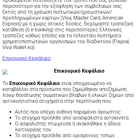
προκειμένου να επιλέξετε τον τρόπο που σας βολεύει
περισσότερο για την εξόφληση των συμβολαίων σας.
Εκτός από τη χρέωση πιστωτικών/χρεωστικών/
προπληρωμένων καρτών (Visa, Master Card, American
Express) με ή χωρίς άτοκες δόσεις, δεχόμαστε τραπεζική
κατάθεση (ή e-banking) στις περισσότερες Ελληνικές
τράπεζες καθώς επίσης και τα τελευταία συστήματα
χρηματοπιστωτικών οργανισμών του διαδικτύου (Paypal,
Viva Wallet κα).
Επικουρικό Κεφάλαιο
Επικουρικό Κεφάλαιο
Το
Επικουρικό Κεφάλαιο
είναι υποχρεωμένο να
καταβάλλει στα πρόσωπα που ζημιώθηκαν αποζημίωση
λόγω θανάτωσης σωματικών βλαβών ή υλικών ζημιών από
αυτοκινητιστικά ατυχήματα στην περίπτωση που:
Αυτός που υπέχει ευθύνη παραμένει άγνωστος.
Το ατύχημα προήλθε από ανασφάλιστα αυτοκίνητα.
Ο ασφαλιστής πτώχευσε ή ανακλήθηκε η άδεια
λειτουργίας του.
Το ατύχημα προήλθε από ορισμένους τύπων