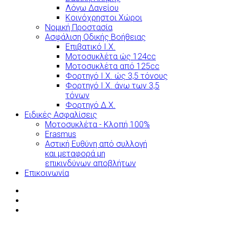
Λόγω Δανείου
Κοινόχρηστοι Χώροι
Νομική Προστασία
Ασφάλιση Οδικής Βοήθειας
Επιβατικό Ι.Χ.
Μοτοσυκλέτα ώς 124cc
Μοτοσυκλέτα από 125cc
Φορτηγό Ι.Χ. ώς 3,5 τόνους
Φορτηγό Ι.Χ. άνω των 3,5
τόνων
Φορτηγό Δ.Χ.
Ειδικές Ασφαλίσεις
Μοτοσυκλέτα - Κλοπή 100%
Erasmus
Αστική Ευθύνη από συλλογή
και μεταφορά μη
επικινδύνων αποβλήτων
Επικοινωνία