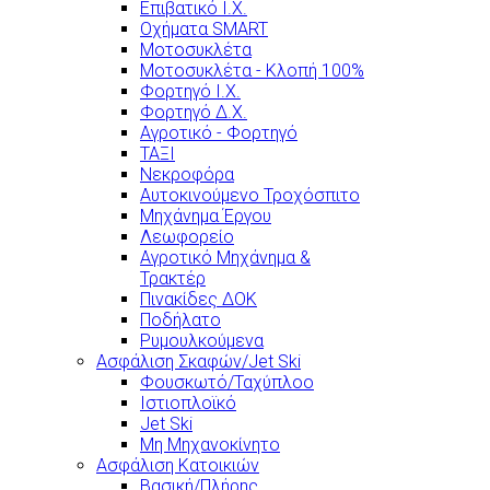
Επιβατικό Ι.Χ.
Οχήματα SMART
Μοτοσυκλέτα
Μοτοσυκλέτα - Κλοπή 100%
Φορτηγό Ι.Χ.
Φορτηγό Δ.Χ.
Αγροτικό - Φορτηγό
ΤΑΞΙ
Νεκροφόρα
Αυτοκινούμενο Τροχόσπιτο
Μηχάνημα Έργου
Λεωφορείο
Αγροτικό Μηχάνημα &
Τρακτέρ
Πινακίδες ΔΟΚ
Ποδήλατο
Ρυμουλκούμενα
Ασφάλιση Σκαφών/Jet Ski
Φουσκωτό/Ταχύπλοο
Ιστιοπλοϊκό
Jet Ski
Μη Μηχανοκίνητο
Ασφάλιση Κατοικιών
Βασική/Πλήρης