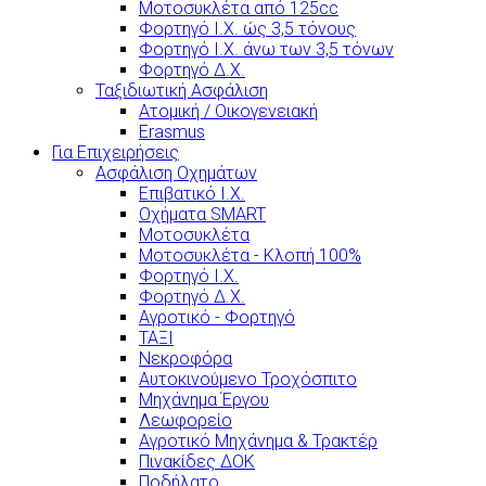
Μοτοσυκλέτα από 125cc
Φορτηγό Ι.Χ. ώς 3,5 τόνους
Φορτηγό Ι.Χ. άνω των 3,5 τόνων
Φορτηγό Δ.Χ.
Ταξιδιωτική Ασφάλιση
Ατομική / Οικογενειακή
Erasmus
Για Επιχειρήσεις
Ασφάλιση Οχημάτων
Επιβατικό Ι.Χ.
Οχήματα SMART
Μοτοσυκλέτα
Μοτοσυκλέτα - Κλοπή 100%
Φορτηγό Ι.Χ.
Φορτηγό Δ.Χ.
Αγροτικό - Φορτηγό
ΤΑΞΙ
Νεκροφόρα
Αυτοκινούμενο Τροχόσπιτο
Μηχάνημα Έργου
Λεωφορείο
Αγροτικό Μηχάνημα & Τρακτέρ
Πινακίδες ΔΟΚ
Ποδήλατο