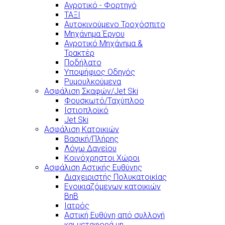
Αγροτικό - Φορτηγό
ΤΑΞΙ
Αυτοκινούμενο Τροχόσπιτο
Μηχάνημα Έργου
Αγροτικό Μηχάνημα &
Τρακτέρ
Ποδήλατο
Υποψήφιος Οδηγός
Ρυμουλκούμενα
Ασφάλιση Σκαφών/Jet Ski
Φουσκωτό/Ταχύπλοο
Ιστιοπλοϊκό
Jet Ski
Ασφάλιση Κατοικιών
Βασική/Πλήρης
Λόγω Δανείου
Κοινόχρηστοι Χώροι
Ασφάλιση Αστικής Ευθύνης
Διαχειριστής Πολυκατοικίας
Ενοικιαζόμενων κατοικιών
BnB
Ιατρός
Αστική Ευθύνη από συλλογή
και μεταφορά μη