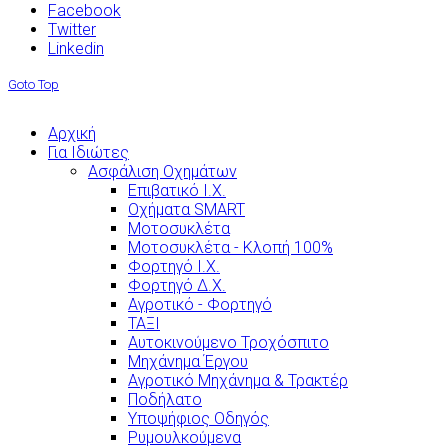
Facebook
Twitter
Linkedin
Goto Top
Αρχική
Για Ιδιώτες
Ασφάλιση Οχημάτων
Επιβατικό Ι.Χ.
Οχήματα SMART
Μοτοσυκλέτα
Μοτοσυκλέτα - Κλοπή 100%
Φορτηγό Ι.Χ.
Φορτηγό Δ.Χ.
Αγροτικό - Φορτηγό
ΤΑΞΙ
Αυτοκινούμενο Τροχόσπιτο
Μηχάνημα Έργου
Αγροτικό Μηχάνημα & Τρακτέρ
Ποδήλατο
Υποψήφιος Οδηγός
Ρυμουλκούμενα