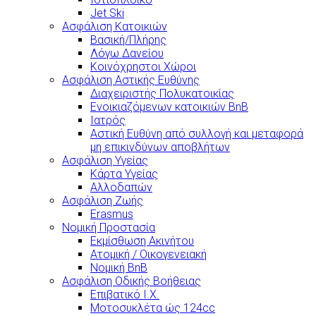
Jet Ski
Ασφάλιση Κατοικιών
Βασική/Πλήρης
Λόγω Δανείου
Κοινόχρηστοι Χώροι
Ασφάλιση Αστικής Ευθύνης
Διαχειριστής Πολυκατοικίας
Ενοικιαζόμενων κατοικιών BnB
Ιατρός
Αστική Ευθύνη από συλλογή και μεταφορά
μη επικινδύνων αποβλήτων
Ασφάλιση Υγείας
Κάρτα Υγείας
Αλλοδαπών
Ασφάλιση Ζωής
Erasmus
Νομική Προστασία
Εκμίσθωση Ακινήτου
Ατομική / Οικογενειακή
Νομική BnB
Ασφάλιση Οδικής Βοήθειας
Επιβατικό Ι.Χ.
Μοτοσυκλέτα ώς 124cc