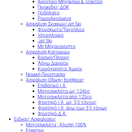
Αγροτικό Μηχάνημα & Τρακτέρ
Πινακίδες ΔΟΚ
Ποδήλατο
Ρυμουλκούμενα
Ασφάλιση Σκαφών/Jet Ski
Φουσκωτό/Ταχύπλοο
Ιστιοπλοϊκό
Jet Ski
Μη Μηχανοκίνητο
Ασφάλιση Κατοικιών
Βασική/Πλήρης
Λόγω Δανείου
Κοινόχρηστοι Χώροι
Νομική Προστασία
Ασφάλιση Οδικής Βοήθειας
Επιβατικό Ι.Χ.
Μοτοσυκλέτα ώς 124cc
Μοτοσυκλέτα από 125cc
Φορτηγό Ι.Χ. ώς 3,5 τόνους
Φορτηγό Ι.Χ. άνω των 3,5 τόνων
Φορτηγό Δ.Χ.
Ειδικές Ασφαλίσεις
Μοτοσυκλέτα - Κλοπή 100%
Erasmus