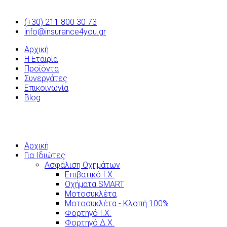
(+30) 211 800 30 73
info@insurance4you.gr
Αρχική
Η Εταιρία
Προϊόντα
Συνεργάτες
Επικοινωνία
Blog
Αρχική
Για Ιδιώτες
Ασφάλιση Οχημάτων
Επιβατικό Ι.Χ.
Οχήματα SMART
Μοτοσυκλέτα
Μοτοσυκλέτα - Κλοπή 100%
Φορτηγό Ι.Χ.
Φορτηγό Δ.Χ.