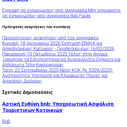
Εγγραφή σε ενημερώσεις από συγγραφέα
Μην εγγραφείτε
σε ενημερώσεις από συγγραφέα
Ilias Pavlis
Πρόσφατες αναρτήσεις του συντάκτη
Περισσότερες αναρτήσεις από τον συγγραφέα
Κυριακή, 18 Ιανουαρίου 2026
Έκπτωση ΕΝΦΙΑ για
Ασφαλισμένες Κατοικίες - Προθεσμία έως 16/02/2026
Παρασκευή, 10 Οκτωβρίου 2025
Τέλος στην Ανομία:
Ξεκίνησαν τα Ειδοποιητήρια για Ανασφάλιστα Οχήματα και
Απλήρωτα Τέλη Κυκλοφορίας
Τρίτη, 23 Σεπτεμβρίου 2025
Νέος ΚΟΚ (Ν. 5209/2025):
Αυστηρότητα, Υποτροπή και Κλιμακωτές Ποινές για
Ασφαλείς Δρόμους
Σχετικές Δημοσιεύσεις
Αστική Ευθύνη bnb: Υποχρεωτική Ασφάλιση
Τουριστικών Κατοικιών
BnB