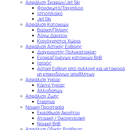
Ασφάλιση Σκαφών/Jet Ski
Φουσκωτό/Ταχύπλοο
Ιστιοπλοϊκό
Jet Ski
Ασφάλιση Κατοικιών
Βασική/Πλήρης
Λόγω Δανείου
Κοινόχρηστοι Χώροι
Ασφάλιση Αστικής Ευθύνης
Διαχειριστής Πολυκατοικίας
Ενοικιαζόμενων κατοικιών BnB
Ιατρός
Αστική Ευθύνη από συλλογή και μεταφορά
μη επικινδύνων αποβλήτων
Ασφάλιση Υγείας
Κάρτα Υγείας
Αλλοδαπών
Ασφάλιση Ζωής
Erasmus
Νομική Προστασία
Εκμίσθωση Ακινήτου
Ατομική / Οικογενειακή
Νομική BnB
Ασφάλιση Οδικής Βοήθειας