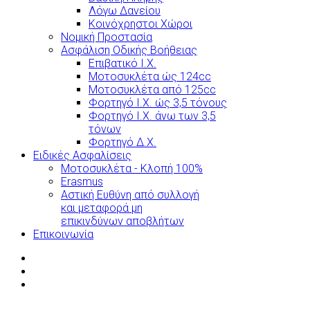
Λόγω Δανείου
Κοινόχρηστοι Χώροι
Νομική Προστασία
Ασφάλιση Οδικής Βοήθειας
Επιβατικό Ι.Χ.
Μοτοσυκλέτα ώς 124cc
Μοτοσυκλέτα από 125cc
Φορτηγό Ι.Χ. ώς 3,5 τόνους
Φορτηγό Ι.Χ. άνω των 3,5
τόνων
Φορτηγό Δ.Χ.
Ειδικές Ασφαλίσεις
Μοτοσυκλέτα - Κλοπή 100%
Erasmus
Αστική Ευθύνη από συλλογή
και μεταφορά μη
επικινδύνων αποβλήτων
Επικοινωνία