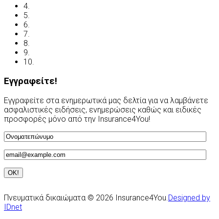
4.
Ασφαλιστικές Ορολογίες
5.
Νόμος και ασφάλιση
6.
Ανασφάλιστα Οχήματα
7.
Συχνές Ερωτήσεις
8.
Χρήσιμες Διευθύνσεις
9.
Οδηγείτε με ασφάλεια
10.
Υποβολή Αιτίασης
Εγγραφείτε!
Εγγραφείτε στα ενημερωτικά μας δελτία για να λαμβάνετε
ασφαλιστικές ειδήσεις, ενημερώσεις καθώς και ειδικές
προσφορές μόνο από την Insurance4You!
Πνευματικά δικαιώματα © 2026 Insurance4You.
Designed by
IDnet