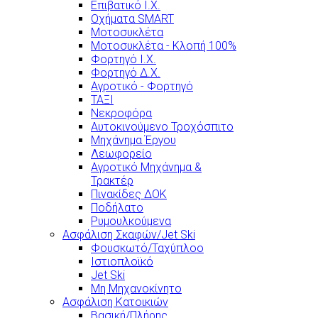
Επιβατικό Ι.Χ.
Οχήματα SMART
Μοτοσυκλέτα
Μοτοσυκλέτα - Κλοπή 100%
Φορτηγό Ι.Χ.
Φορτηγό Δ.Χ.
Αγροτικό - Φορτηγό
ΤΑΞΙ
Νεκροφόρα
Αυτοκινούμενο Τροχόσπιτο
Μηχάνημα Έργου
Λεωφορείο
Αγροτικό Μηχάνημα &
Τρακτέρ
Πινακίδες ΔΟΚ
Ποδήλατο
Ρυμουλκούμενα
Ασφάλιση Σκαφών/Jet Ski
Φουσκωτό/Ταχύπλοο
Ιστιοπλοϊκό
Jet Ski
Μη Μηχανοκίνητο
Ασφάλιση Κατοικιών
Βασική/Πλήρης