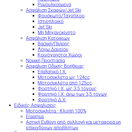
Ρυμουλκούμενα
Ασφάλιση Σκαφών/Jet Ski
Φουσκωτό/Ταχύπλοο
Ιστιοπλοϊκό
Jet Ski
Μη Μηχανοκίνητο
Ασφάλιση Κατοικιών
Βασική/Πλήρης
Λόγω Δανείου
Κοινόχρηστοι Χώροι
Νομική Προστασία
Ασφάλιση Οδικής Βοήθειας
Επιβατικό Ι.Χ.
Μοτοσυκλέτα ώς 124cc
Μοτοσυκλέτα από 125cc
Φορτηγό Ι.Χ. ώς 3,5 τόνους
Φορτηγό Ι.Χ. άνω των 3,5 τόνων
Φορτηγό Δ.Χ.
Ειδικές Ασφαλίσεις
Μοτοσυκλέτα - Κλοπή 100%
Erasmus
Αστική Ευθύνη από συλλογή και μεταφορά μη
επικινδύνων αποβλήτων