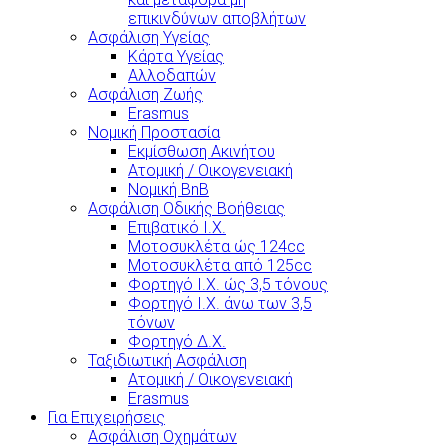
επικινδύνων αποβλήτων
Ασφάλιση Υγείας
Κάρτα Υγείας
Αλλοδαπών
Ασφάλιση Ζωής
Erasmus
Νομική Προστασία
Εκμίσθωση Ακινήτου
Ατομική / Οικογενειακή
Νομική BnB
Ασφάλιση Οδικής Βοήθειας
Επιβατικό Ι.Χ.
Μοτοσυκλέτα ώς 124cc
Μοτοσυκλέτα από 125cc
Φορτηγό Ι.Χ. ώς 3,5 τόνους
Φορτηγό Ι.Χ. άνω των 3,5
τόνων
Φορτηγό Δ.Χ.
Ταξιδιωτική Ασφάλιση
Ατομική / Οικογενειακή
Erasmus
Για Επιχειρήσεις
Ασφάλιση Οχημάτων