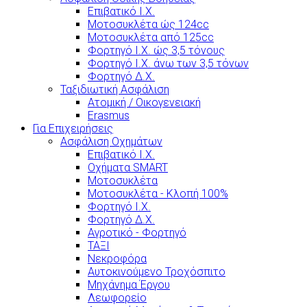
Επιβατικό Ι.Χ.
Μοτοσυκλέτα ώς 124cc
Μοτοσυκλέτα από 125cc
Φορτηγό Ι.Χ. ώς 3,5 τόνους
Φορτηγό Ι.Χ. άνω των 3,5 τόνων
Φορτηγό Δ.Χ.
Ταξιδιωτική Ασφάλιση
Ατομική / Οικογενειακή
Erasmus
Για Επιχειρήσεις
Ασφάλιση Οχημάτων
Επιβατικό Ι.Χ.
Οχήματα SMART
Μοτοσυκλέτα
Μοτοσυκλέτα - Κλοπή 100%
Φορτηγό Ι.Χ.
Φορτηγό Δ.Χ.
Αγροτικό - Φορτηγό
ΤΑΞΙ
Νεκροφόρα
Αυτοκινούμενο Τροχόσπιτο
Μηχάνημα Έργου
Λεωφορείο