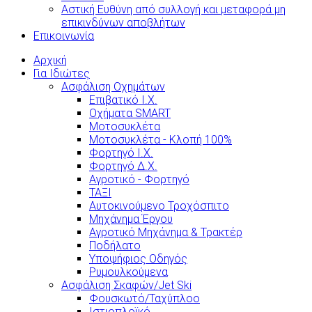
Αστική Ευθύνη από συλλογή και μεταφορά μη
επικινδύνων αποβλήτων
Επικοινωνία
Αρχική
Για Ιδιώτες
Ασφάλιση Οχημάτων
Επιβατικό Ι.Χ.
Οχήματα SMART
Μοτοσυκλέτα
Μοτοσυκλέτα - Κλοπή 100%
Φορτηγό Ι.Χ.
Φορτηγό Δ.Χ.
Αγροτικό - Φορτηγό
ΤΑΞΙ
Αυτοκινούμενο Τροχόσπιτο
Μηχάνημα Έργου
Αγροτικό Μηχάνημα & Τρακτέρ
Ποδήλατο
Υποψήφιος Οδηγός
Ρυμουλκούμενα
Ασφάλιση Σκαφών/Jet Ski
Φουσκωτό/Ταχύπλοο
Ιστιοπλοϊκό