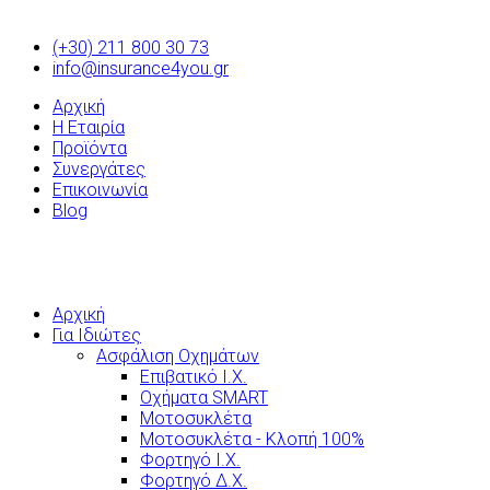
(+30) 211 800 30 73
info@insurance4you.gr
Αρχική
Η Εταιρία
Προϊόντα
Συνεργάτες
Επικοινωνία
Blog
Αρχική
Για Ιδιώτες
Ασφάλιση Οχημάτων
Επιβατικό Ι.Χ.
Οχήματα SMART
Μοτοσυκλέτα
Μοτοσυκλέτα - Κλοπή 100%
Φορτηγό Ι.Χ.
Φορτηγό Δ.Χ.