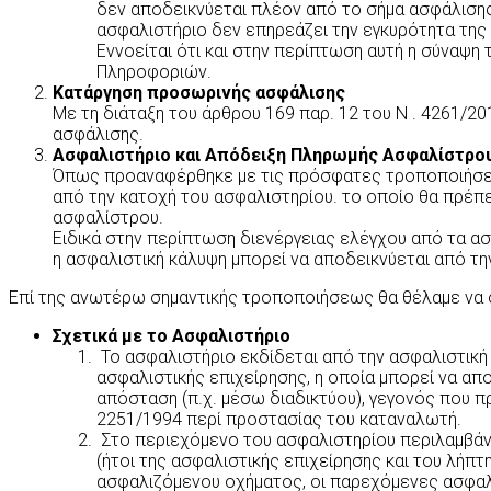
δεν αποδεικνύεται πλέον από το σήμα ασφάλισης
ασφαλιστήριο δεν επηρεάζει την εγκυρότητα της
Εννοείται ότι και στην περίπτωση αυτή η σύναψη
Πληροφοριών.
Κατάργηση προσωρινής ασφάλισης
Με τη διάταξη του άρθρου 169 παρ. 12 του Ν . 4261/20
ασφάλισης.
Ασφαλιστήριο και Απόδειξη Πληρωμής Ασφαλίστρου
Όπως προαναφέρθηκε με τις πρόσφατες τροποποιήσεις
από την κατοχή του ασφαλιστηρίου. το οποίο θα πρέπ
ασφαλίστρου.
Ειδικά στην περίπτωση διενέργειας ελέγχου από τα 
η ασφαλιστική κάλυψη μπορεί να αποδεικνύεται από τ
Επί της ανωτέρω σημαντικής τροποποιήσεως θα θέλαμε να 
Σχετικά με το Ασφαλιστήριο
Το ασφαλιστήριο εκδίδεται από την ασφαλιστική
ασφαλιστικής επιχείρησης, η οποία μπορεί να απο
απόσταση (π.χ. μέσω διαδικτύου), γεγονός που 
2251/1994 περί προστασίας του καταναλωτή.
Στο περιεχόμενο του ασφαλιστηρίου περιλαμβάν
(ήτοι της ασφαλιστικής επιχείρησης και του λήπτ
ασφαλιζόμενου οχήματος, οι παρεχόμενες ασφαλισ