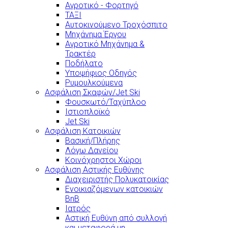
Αγροτικό - Φορτηγό
ΤΑΞΙ
Αυτοκινούμενο Τροχόσπιτο
Μηχάνημα Έργου
Αγροτικό Μηχάνημα &
Τρακτέρ
Ποδήλατο
Υποψήφιος Οδηγός
Ρυμουλκούμενα
Ασφάλιση Σκαφών/Jet Ski
Φουσκωτό/Ταχύπλοο
Ιστιοπλοϊκό
Jet Ski
Ασφάλιση Κατοικιών
Βασική/Πλήρης
Λόγω Δανείου
Κοινόχρηστοι Χώροι
Ασφάλιση Αστικής Ευθύνης
Διαχειριστής Πολυκατοικίας
Ενοικιαζόμενων κατοικιών
BnB
Ιατρός
Αστική Ευθύνη από συλλογή
και μεταφορά μη