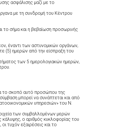
ωσης ασφάλισης μαζί με το
όργανα με τη συνδρομή του Κέντρου
αι το σήμα και η βεβαίωση προσωρινής
ον, έναντι των αστυνομικών οργάνων,
τε (5) ημερών από την είσπραξη του
στήματος των 5 ημερολογιακών ημερών,
τρου.
για το σκοπό αυτό προσώπου της
 σύμβαση μπορεί να συνάπτεται και από
ματοοικονομικών υπηρεσιών» του Ν.
τοιχεία των συμβαλλομένων μερών
ής κάλυψης, ο αριθμός κυκλοφορίας του
οι τυχόν εξαιρέσεις και το