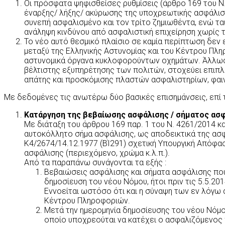
Οι πρόσφατα ψηφισθείσες ρυθμίσεις (άρθρο 169 του Ν.
έναρξης/ λήξης/ ακύρωσης της υποχρεωτικής ασφάλι
συνεπή ασφαλισμένο και τον τρίτο ζημιωθέντα, ενώ τ
ανάληψη κινδύνου από ασφαλιστική επιχείρηση χωρίς 
Το νέο αυτό θεσμικό πλαίσιο σε καμία περίπτωση δεν 
μεταξύ της Ελληνικής Αστυνομίας και του Κέντρου Π
αστυνομικά όργανα κυκλοφορούντων οχημάτων. Άλλωστε
βέλτιστης εξυπηρέτησης των πολιτών, στοχεύει επιπλ
απάτης και προσκόμισης πλαστών ασφαλιστηρίων, φαιν
Με δεδομένες τις ανωτέρω δύο βασικές επισημάνσεις, επί
Κατάργηση της βεβαίωσης ασφάλισης / σήματος ασφά
Με διάταξη του άρθρου 169 παρ. 1 του Ν. 4261/2014 κ
αυτοκόλλητο σήμα ασφάλισης, ως αποδεικτικά της ασφάλ
Κ4/2674/14.12.1977 (ΒΊ291) σχετική Υπουργική Απόφα
ασφάλισης (περιεχόμενο, χρώμα κ.λ.π.).
Από τα παραπάνω συνάγονται τα εξής :
Βεβαιώσεις ασφάλισης και σήματα ασφάλισης που 
δημοσίευση του νέου Νόμου, ήτοι πριν τις 5.5.201
Εννοείται ωστόσο ότι και η σύναψη των εν λόγω
Κέντρου Πληροφοριών.
Μετά την ημερομηνία δημοσίευσης του νέου Νόμου
οποίο υποχρεούται να κατέχει ο ασφαλιζόμενος π