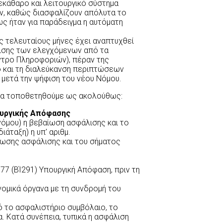
εκάθαρο και λειτουργικό σύστημα
, καθώς διασφαλίζουν απόλυτα το
ς ήταν για παράδειγμα η αυτόματη
ς τελευταίους μήνες έχει αναπτυχθεί
λισης των ελεγχόμενων από τα
ντρο Πληροφοριών), πέραν της
ό και τη διαλεύκανση περιπτώσεων
μετά την ψήφιση του νέου Νόμου.
 να τοποθετηθούμε ως ακολούθως:
πουργικής Απόφασης
νόμου) η βεβαίωση ασφάλισης και το
άταξη) η υπ' αριθμ.
ίωσης ασφάλισης και του σήματος
77 (ΒΊ291) Υπουργική Απόφαση, πριν τη
νομικά όργανα με τη συνδρομή του
ό το ασφαλιστήριο συμβόλαιο, το
. Κατά συνέπεια, τυπικά η ασφάλιση