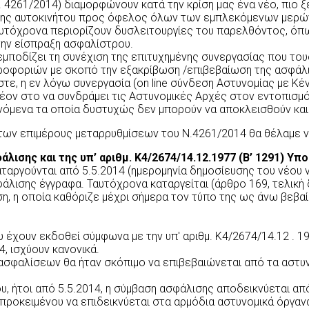
 4261/2014) διαμορφώνουν κατά την κρίση μας ένα νέο, πιο ξ
σης αυτοκινήτου προς όφελος όλων των εμπλεκόμενων μερών
αυτόχρονα περιορίζουν δυσλειτουργίες του παρελθόντος, όπω
την είσπραξη ασφαλίστρου.
εμποδίζει τη συνέχιση της επιτυχημένης συνεργασίας που του
ληροφοριών με σκοπό την εξακρίβωση /επιβεβαίωση της ασφά
, η εν λόγω συνεργασία (on line σύνδεση Αστυνομίας με Κέ
έον στο να συνδράμει τις Αστυνομικές Αρχές στον εντοπισμ
όμενα τα οποία δυστυχώς δεν μπορούν να αποκλεισθούν και 
 των επιμέρους μεταρρυθμίσεων του Ν.4261/2014 θα θέλαμε
λισης και της υπ’ αριθμ. Κ4/2674/14.12.1977 (Β’ 1291) Υ
αταργούνται από 5.5.2014 (ημερομηνία δημοσίευσης του νέου 
ισης έγγραφα. Ταυτόχρονα καταργείται (άρθρο 169, τελική δι
ση, η οποία καθόριζε μέχρι σήμερα τον τύπο της ως άνω βεβα
έχουν εκδοθεί σύμφωνα με την υπ' αριθμ. Κ4/2674/14.12 . 19
4, ισχύουν κανονικά.
 ασφαλίσεων θα ήταν σκόπιμο να επιβεβαιώνεται από τα αστυ
, ήτοι από 5.5.2014, η σύμβαση ασφάλισης αποδεικνύεται απ
ροκειμένου να επιδεικνύεται στα αρμόδια αστυνομικά όργανα