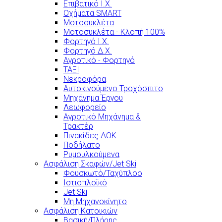
Επιβατικό Ι.Χ.
Οχήματα SMART
Μοτοσυκλέτα
Μοτοσυκλέτα - Κλοπή 100%
Φορτηγό Ι.Χ.
Φορτηγό Δ.Χ.
Αγροτικό - Φορτηγό
ΤΑΞΙ
Νεκροφόρα
Αυτοκινούμενο Τροχόσπιτο
Μηχάνημα Έργου
Λεωφορείο
Αγροτικό Μηχάνημα &
Τρακτέρ
Πινακίδες ΔΟΚ
Ποδήλατο
Ρυμουλκούμενα
Ασφάλιση Σκαφών/Jet Ski
Φουσκωτό/Ταχύπλοο
Ιστιοπλοϊκό
Jet Ski
Μη Μηχανοκίνητο
Ασφάλιση Κατοικιών
Βασική/Πλήρης