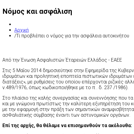
Νόμος και ασφάλιση
Αρχική
/
Τί προβλέπει ο νόμος για την ασφάλεια αυτοκινήτου
Από την Ένωση Ασφαλιστών Έταρειών Ελλάδος - ΕΑΕΕ
Στις 5 Μαΐου 2014 δημοσιεύτηκε στην Εφημερίδα της Κυβε
ιδρυμάτων και προληπτική εποπτεία πιστωτικών ιδρυμάτων 
διατάξεις», με ρυθμίσεις του οποίου επέρχονται ριζικές α
ν.489/1976, όπως κωδικοποιήθηκε με το π . δ. 237 /1986).
Στο πλαίσιο της καλής συνεργασίας και συνεννόησης που τα
και με γνώμονα πρωτίστως την καλύτερη εξυπηρέτηση του κ
με την εφαρμογή στην πράξη των σημαντικών αναμφισβήτητα
ασΦαλιάτικής σύμβασης έναντι των αστυνομικών οργάνων.
Επί της αρχής, θα θέλαμε να επισημανθούν τα ακόλουθα: