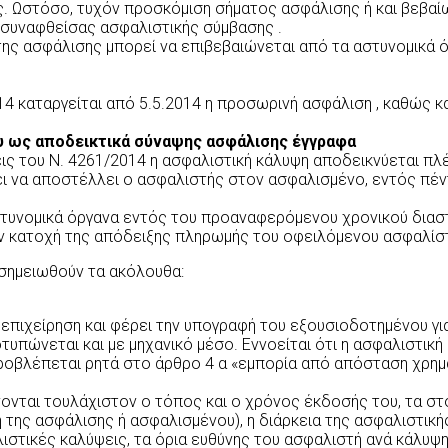
. Ωστόσο, τυχόν προσκόμιση σήματος ασφάλισης ή και βεβαί
 συναφθείσας ασφαλιστικής σύμβασης .
 της ασφάλισης μπορεί να επιβεβαιώνεται από τα αστυνομικά 
14 καταργείται από 5.5.2014 η προσωρινή ασφάλιση , καθώς κ
 ως αποδεικτικά σύναψης ασφάλισης έγγραφα
 του Ν. 4261/2014 η ασφαλιστική κάλυψη αποδεικνύεται πλέ
ει να αποστέλλει ο ασφαλιστής στον ασφαλισμένο, εντός πέν
αστυνομικά όργανα εντός του προαναφερόμενου χρονικού δια
ην κατοχή της απόδειξης πληρωμής του οφειλόμενου ασφαλίσ
σημειωθούν τα ακόλουθα:
 επιχείρηση και φέρει την υπογραφή του εξουσιοδοτημένου 
τυπώνεται και με μηχανικό μέσο. Εννοείται ότι η ασφαλιστική
προβλέπεται ρητά στο άρθρο 4 α «εμπορία από απόσταση χρη
ονται τουλάχιστον ο τόπος και ο χρόνος έκδοσής του, τα σ
η της ασφάλισης ή ασφαλισμένου), η διάρκεια της ασφαλιστικ
τικές καλύψεις, τα όρια ευθύνης του ασφαλιστή ανά κάλυψη, 