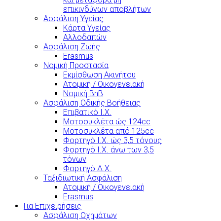
επικινδύνων αποβλήτων
Ασφάλιση Υγείας
Κάρτα Υγείας
Αλλοδαπών
Ασφάλιση Ζωής
Erasmus
Νομική Προστασία
Εκμίσθωση Ακινήτου
Ατομική / Οικογενειακή
Νομική BnB
Ασφάλιση Οδικής Βοήθειας
Επιβατικό Ι.Χ.
Μοτοσυκλέτα ώς 124cc
Μοτοσυκλέτα από 125cc
Φορτηγό Ι.Χ. ώς 3,5 τόνους
Φορτηγό Ι.Χ. άνω των 3,5
τόνων
Φορτηγό Δ.Χ.
Ταξιδιωτική Ασφάλιση
Ατομική / Οικογενειακή
Erasmus
Για Επιχειρήσεις
Ασφάλιση Οχημάτων