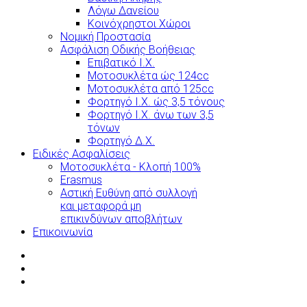
Λόγω Δανείου
Κοινόχρηστοι Χώροι
Νομική Προστασία
Ασφάλιση Οδικής Βοήθειας
Επιβατικό Ι.Χ.
Μοτοσυκλέτα ώς 124cc
Μοτοσυκλέτα από 125cc
Φορτηγό Ι.Χ. ώς 3,5 τόνους
Φορτηγό Ι.Χ. άνω των 3,5
τόνων
Φορτηγό Δ.Χ.
Ειδικές Ασφαλίσεις
Μοτοσυκλέτα - Κλοπή 100%
Erasmus
Αστική Ευθύνη από συλλογή
και μεταφορά μη
επικινδύνων αποβλήτων
Επικοινωνία