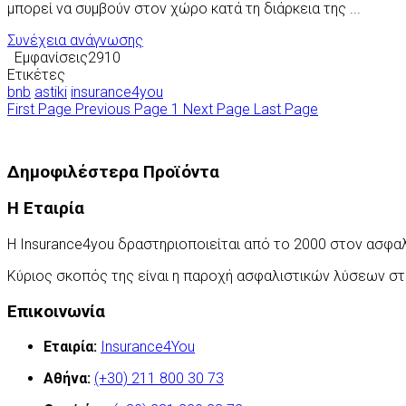
μπορεί να συμβούν στον χώρο κατά τη διάρκεια της ...
Συνέχεια ανάγνωσης
Εμφανίσεις2910
Ετικέτες
bnb
astiki
insurance4you
First Page
Previous Page
1
Next Page
Last Page
Δημοφιλέστερα Προϊόντα
Η Εταιρία
Η Insurance4you δραστηριοποιείται από το 2000 στον ασφα
Κύριος σκοπός της είναι η παροχή ασφαλιστικών λύσεων σ
Επικοινωνία
Εταιρία:
Insurance4You
Αθήνα:
(+30) 211 800 30 73