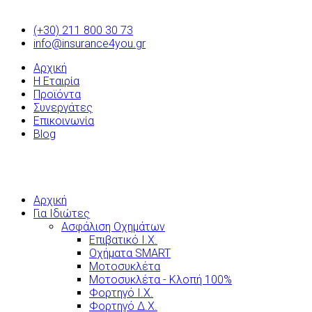
(+30) 211 800 30 73
info@insurance4you.gr
Αρχική
Η Εταιρία
Προϊόντα
Συνεργάτες
Επικοινωνία
Blog
Αρχική
Για Ιδιώτες
Ασφάλιση Οχημάτων
Επιβατικό Ι.Χ.
Οχήματα SMART
Μοτοσυκλέτα
Μοτοσυκλέτα - Κλοπή 100%
Φορτηγό Ι.Χ.
Φορτηγό Δ.Χ.