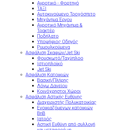
Αγροτικό - Φορτηγό
ΤΑΞΙ
Αυτοκινούμενο Τροχόσπιτο
Μηχάνημα Έργου
Αγροτικό Μηχάνημα &
Τρακτέρ
Ποδήλατο
Υποψήφιος Οδηγός
Ρυμουλκούμενα
Ασφάλιση Σκαφών/Jet Ski
Φουσκωτό/Ταχύπλοο
Ιστιοπλοϊκό
Jet Ski
Ασφάλιση Κατοικιών
Βασική/Πλήρης
Λόγω Δανείου
Κοινόχρηστοι Χώροι
Ασφάλιση Αστικής Ευθύνης
Διαχειριστής Πολυκατοικίας
Ενοικιαζόμενων κατοικιών
BnB
Ιατρός
Αστική Ευθύνη από συλλογή
και μεταφορά μη