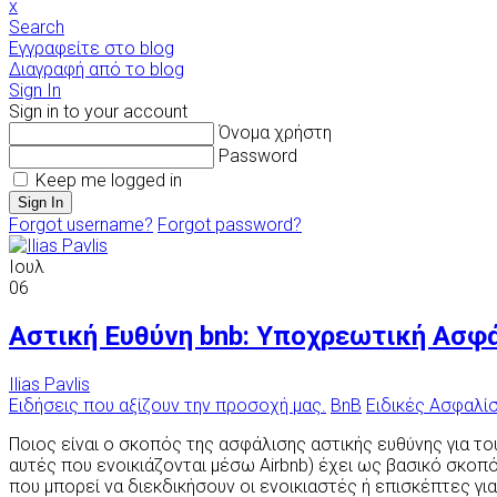
x
Search
Εγγραφείτε στο blog
Διαγραφή από το blog
Sign In
Sign in to your account
Όνομα χρήστη
Password
Keep me logged in
Sign In
Forgot username?
Forgot password?
Ιουλ
06
Αστική Ευθύνη bnb: Υποχρεωτική Ασφ
Ilias Pavlis
Ειδήσεις που αξίζουν την προσοχή μας.
BnB
Ειδικές Ασφαλί
Ποιος είναι ο σκοπός της ασφάλισης αστικής ευθύνης για το
αυτές που ενοικιάζονται μέσω Airbnb) έχει ως βασικό σκοπ
που μπορεί να διεκδικήσουν οι ενοικιαστές ή επισκέπτες γι