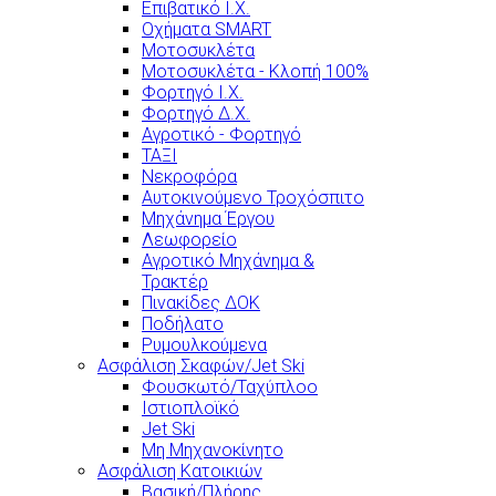
Επιβατικό Ι.Χ.
Οχήματα SMART
Μοτοσυκλέτα
Μοτοσυκλέτα - Κλοπή 100%
Φορτηγό Ι.Χ.
Φορτηγό Δ.Χ.
Αγροτικό - Φορτηγό
ΤΑΞΙ
Νεκροφόρα
Αυτοκινούμενο Τροχόσπιτο
Μηχάνημα Έργου
Λεωφορείο
Αγροτικό Μηχάνημα &
Τρακτέρ
Πινακίδες ΔΟΚ
Ποδήλατο
Ρυμουλκούμενα
Ασφάλιση Σκαφών/Jet Ski
Φουσκωτό/Ταχύπλοο
Ιστιοπλοϊκό
Jet Ski
Μη Μηχανοκίνητο
Ασφάλιση Κατοικιών
Βασική/Πλήρης