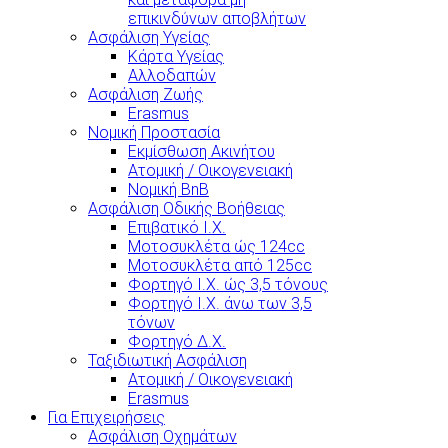
επικινδύνων αποβλήτων
Ασφάλιση Υγείας
Κάρτα Υγείας
Αλλοδαπών
Ασφάλιση Ζωής
Erasmus
Νομική Προστασία
Εκμίσθωση Ακινήτου
Ατομική / Οικογενειακή
Νομική BnB
Ασφάλιση Οδικής Βοήθειας
Επιβατικό Ι.Χ.
Μοτοσυκλέτα ώς 124cc
Μοτοσυκλέτα από 125cc
Φορτηγό Ι.Χ. ώς 3,5 τόνους
Φορτηγό Ι.Χ. άνω των 3,5
τόνων
Φορτηγό Δ.Χ.
Ταξιδιωτική Ασφάλιση
Ατομική / Οικογενειακή
Erasmus
Για Επιχειρήσεις
Ασφάλιση Οχημάτων