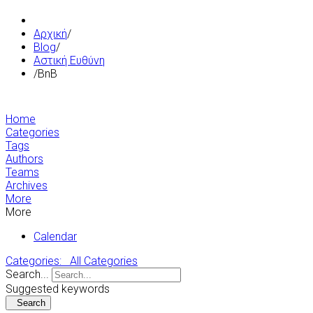
Αρχική
/
Blog
/
Αστική Ευθύνη
/
BnB
Home
Categories
Tags
Authors
Teams
Archives
More
More
Calendar
Categories:
All Categories
Search...
Suggested keywords
Search