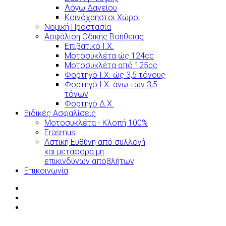
Λόγω Δανείου
Κοινόχρηστοι Χώροι
Νομική Προστασία
Ασφάλιση Οδικής Βοήθειας
Επιβατικό Ι.Χ.
Μοτοσυκλέτα ώς 124cc
Μοτοσυκλέτα από 125cc
Φορτηγό Ι.Χ. ώς 3,5 τόνους
Φορτηγό Ι.Χ. άνω των 3,5
τόνων
Φορτηγό Δ.Χ.
Ειδικές Ασφαλίσεις
Μοτοσυκλέτα - Κλοπή 100%
Erasmus
Αστική Ευθύνη από συλλογή
και μεταφορά μη
επικινδύνων αποβλήτων
Επικοινωνία