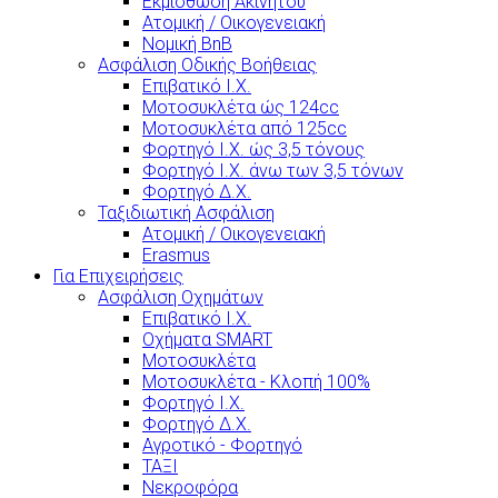
Εκμίσθωση Ακινήτου
Ατομική / Οικογενειακή
Νομική BnB
Ασφάλιση Οδικής Βοήθειας
Επιβατικό Ι.Χ.
Μοτοσυκλέτα ώς 124cc
Μοτοσυκλέτα από 125cc
Φορτηγό Ι.Χ. ώς 3,5 τόνους
Φορτηγό Ι.Χ. άνω των 3,5 τόνων
Φορτηγό Δ.Χ.
Ταξιδιωτική Ασφάλιση
Ατομική / Οικογενειακή
Erasmus
Για Επιχειρήσεις
Ασφάλιση Οχημάτων
Επιβατικό Ι.Χ.
Οχήματα SMART
Μοτοσυκλέτα
Μοτοσυκλέτα - Κλοπή 100%
Φορτηγό Ι.Χ.
Φορτηγό Δ.Χ.
Αγροτικό - Φορτηγό
ΤΑΞΙ
Νεκροφόρα