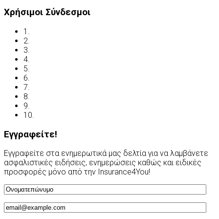
Χρήσιμοι Σύνδεσμοι
1.
Όροι χρήσης
2.
Δήλωση απορρήτου
3.
Έλεγχος ασφάλισης
4.
Ασφαλιστικές Ορολογίες
5.
Νόμος και ασφάλιση
6.
Ανασφάλιστα Οχήματα
7.
Συχνές Ερωτήσεις
8.
Χρήσιμες Διευθύνσεις
9.
Οδηγείτε με ασφάλεια
10.
Υποβολή Αιτίασης
Εγγραφείτε!
Εγγραφείτε στα ενημερωτικά μας δελτία για να λαμβάνετε
ασφαλιστικές ειδήσεις, ενημερώσεις καθώς και ειδικές
προσφορές μόνο από την Insurance4You!