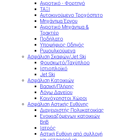
Αγροτικό - Φορτηγό
ΤΑΞΙ
Αυτοκινούμενο Τροχόσπιτο
Μηχάνημα Έργου
Αγροτικό Μηχάνημα &
Τρακτέρ
Ποδήλατο
Υποψήφιος Οδηγός
Ρυμουλκούμενα
Ασφάλιση Σκαφών/Jet Ski
Φουσκωτό/Ταχύπλοο
Ιστιοπλοϊκό
Jet Ski
Ασφάλιση Κατοικιών
Βασική/Πλήρης
Λόγω Δανείου
Κοινόχρηστοι Χώροι
Ασφάλιση Αστικής Ευθύνης
Διαχειριστής Πολυκατοικίας
Ενοικιαζόμενων κατοικιών
BnB
Ιατρός
Αστική Ευθύνη από συλλογή
και μεταφορά μη