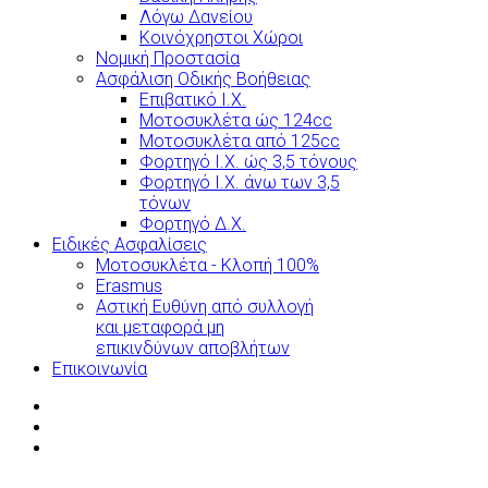
Λόγω Δανείου
Κοινόχρηστοι Χώροι
Νομική Προστασία
Ασφάλιση Οδικής Βοήθειας
Επιβατικό Ι.Χ.
Μοτοσυκλέτα ώς 124cc
Μοτοσυκλέτα από 125cc
Φορτηγό Ι.Χ. ώς 3,5 τόνους
Φορτηγό Ι.Χ. άνω των 3,5
τόνων
Φορτηγό Δ.Χ.
Ειδικές Ασφαλίσεις
Μοτοσυκλέτα - Κλοπή 100%
Erasmus
Αστική Ευθύνη από συλλογή
και μεταφορά μη
επικινδύνων αποβλήτων
Επικοινωνία