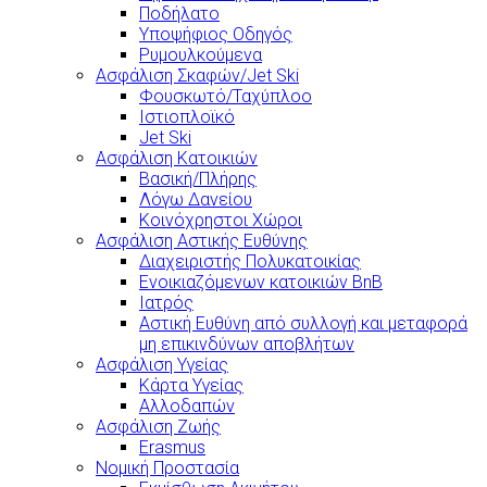
Ποδήλατο
Υποψήφιος Οδηγός
Ρυμουλκούμενα
Ασφάλιση Σκαφών/Jet Ski
Φουσκωτό/Ταχύπλοο
Ιστιοπλοϊκό
Jet Ski
Ασφάλιση Κατοικιών
Βασική/Πλήρης
Λόγω Δανείου
Κοινόχρηστοι Χώροι
Ασφάλιση Αστικής Ευθύνης
Διαχειριστής Πολυκατοικίας
Ενοικιαζόμενων κατοικιών BnB
Ιατρός
Αστική Ευθύνη από συλλογή και μεταφορά
μη επικινδύνων αποβλήτων
Ασφάλιση Υγείας
Κάρτα Υγείας
Αλλοδαπών
Ασφάλιση Ζωής
Erasmus
Νομική Προστασία