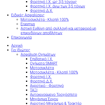
Φορτηγό Ι.Χ. ώς 3,5 τόνους
Φορτηγό Ι.Χ. άνω των 3,5 τόνων
Φορτηγό Δ.Χ.
Ειδικές Ασφαλίσεις
Μοτοσυκλέτα - Κλοπή 100%
Erasmus
Αστική Ευθύνη από συλλογή και μεταφορά μη
επικινδύνων αποβλήτων
Επικοινωνία
Αρχική
Για Ιδιώτες
Ασφάλιση Οχημάτων
Επιβατικό Ι.Χ.
Οχήματα SMART
Μοτοσυκλέτα
Μοτοσυκλέτα - Κλοπή 100%
Φορτηγό Ι.Χ.
Φορτηγό Δ.Χ.
Αγροτικό - Φορτηγό
ΤΑΞΙ
Αυτοκινούμενο Τροχόσπιτο
Μηχάνημα Έργου
Αγροτικό Μηχάνημα & Τρακτέρ