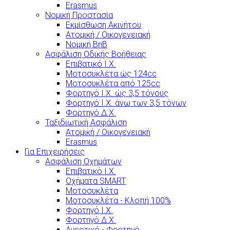
Erasmus
Νομική Προστασία
Εκμίσθωση Ακινήτου
Ατομική / Οικογενειακή
Νομική BnB
Ασφάλιση Οδικής Βοήθειας
Επιβατικό Ι.Χ.
Μοτοσυκλέτα ώς 124cc
Μοτοσυκλέτα από 125cc
Φορτηγό Ι.Χ. ώς 3,5 τόνους
Φορτηγό Ι.Χ. άνω των 3,5 τόνων
Φορτηγό Δ.Χ.
Ταξιδιωτική Ασφάλιση
Ατομική / Οικογενειακή
Erasmus
Για Επιχειρήσεις
Ασφάλιση Οχημάτων
Επιβατικό Ι.Χ.
Οχήματα SMART
Μοτοσυκλέτα
Μοτοσυκλέτα - Κλοπή 100%
Φορτηγό Ι.Χ.
Φορτηγό Δ.Χ.
Αγροτικό - Φορτηγό