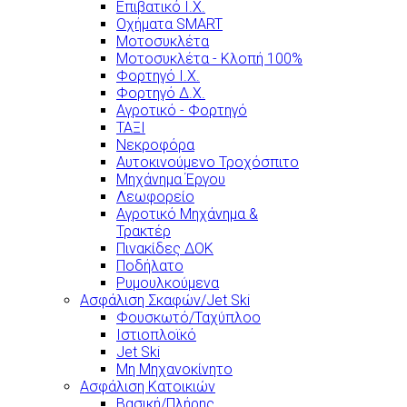
Επιβατικό Ι.Χ.
Οχήματα SMART
Μοτοσυκλέτα
Μοτοσυκλέτα - Κλοπή 100%
Φορτηγό Ι.Χ.
Φορτηγό Δ.Χ.
Αγροτικό - Φορτηγό
ΤΑΞΙ
Νεκροφόρα
Αυτοκινούμενο Τροχόσπιτο
Μηχάνημα Έργου
Λεωφορείο
Αγροτικό Μηχάνημα &
Τρακτέρ
Πινακίδες ΔΟΚ
Ποδήλατο
Ρυμουλκούμενα
Ασφάλιση Σκαφών/Jet Ski
Φουσκωτό/Ταχύπλοο
Ιστιοπλοϊκό
Jet Ski
Μη Μηχανοκίνητο
Ασφάλιση Κατοικιών
Βασική/Πλήρης