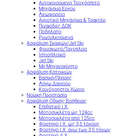
Αυτοκινούμενο Τροχόσπιτο
Μηχάνημα Έργου
Λεωφορείο
Αγροτικό Μηχάνημα & Τρακτέρ
Πινακίδες ΔΟΚ
Ποδήλατο
Ρυμουλκούμενα
Ασφάλιση Σκαφών/Jet Ski
Φουσκωτό/Ταχύπλοο
Ιστιοπλοϊκό
Jet Ski
Μη Μηχανοκίνητο
Ασφάλιση Κατοικιών
Βασική/Πλήρης
Λόγω Δανείου
Κοινόχρηστοι Χώροι
Νομική Προστασία
Ασφάλιση Οδικής Βοήθειας
Επιβατικό Ι.Χ.
Μοτοσυκλέτα ώς 124cc
Μοτοσυκλέτα από 125cc
Φορτηγό Ι.Χ. ώς 3,5 τόνους
Φορτηγό Ι.Χ. άνω των 3,5 τόνων
Φορτηγό Δ.Χ.