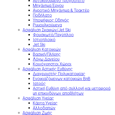
Αυτοκινούμενο Τροχόσπιτο
Μηχάνημα Έργου
Αγροτικό Μηχάνημα & Τρακτέρ
Ποδήλατο
Υποψήφιος Οδηγός
Ρυμουλκούμενα
Ασφάλιση Σκαφών/Jet Ski
Φουσκωτό/Ταχύπλοο
Ιστιοπλοϊκό
Jet Ski
Ασφάλιση Κατοικιών
Βασική/Πλήρης
Λόγω Δανείου
Κοινόχρηστοι Χώροι
Ασφάλιση Αστικής Ευθύνης
Διαχειριστής Πολυκατοικίας
Ενοικιαζόμενων κατοικιών BnB
Ιατρός
Αστική Ευθύνη από συλλογή και μεταφορά
μη επικινδύνων αποβλήτων
Ασφάλιση Υγείας
Κάρτα Υγείας
Αλλοδαπών
Ασφάλιση Ζωής