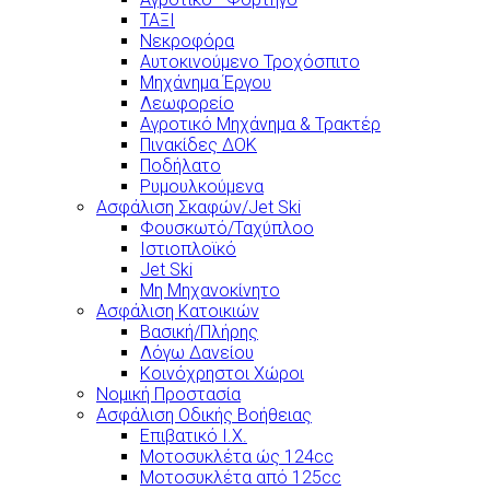
ΤΑΞΙ
Νεκροφόρα
Αυτοκινούμενο Τροχόσπιτο
Μηχάνημα Έργου
Λεωφορείο
Αγροτικό Μηχάνημα & Τρακτέρ
Πινακίδες ΔΟΚ
Ποδήλατο
Ρυμουλκούμενα
Ασφάλιση Σκαφών/Jet Ski
Φουσκωτό/Ταχύπλοο
Ιστιοπλοϊκό
Jet Ski
Μη Μηχανοκίνητο
Ασφάλιση Κατοικιών
Βασική/Πλήρης
Λόγω Δανείου
Κοινόχρηστοι Χώροι
Νομική Προστασία
Ασφάλιση Οδικής Βοήθειας
Επιβατικό Ι.Χ.
Μοτοσυκλέτα ώς 124cc
Μοτοσυκλέτα από 125cc