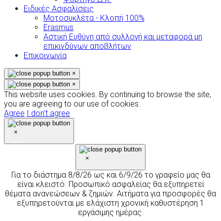
Ειδικές Ασφαλίσεις
Μοτοσυκλέτα - Κλοπή 100%
Erasmus
Αστική Ευθύνη από συλλογή και μεταφορά μη
επικινδύνων αποβλήτων
Επικοινωνία
×
×
This website uses cookies. By continuing to browse the site,
you are agreeing to our use of cookies.
Agree
I don't agree
×
×
Για το διάστημα 8/8/26 ως και 6/9/26 το γραφείο μας θα
είναι κλειστό. Προσωπικό ασφαλείας θα εξυπηρετεί
θέματα ανανεώσεων & ζημιών. Αιτήματα για προσφορές θα
εξυπηρετούνται με ελάχιστη χρονική καθυστέρηση 1
εργάσιμης ημέρας.