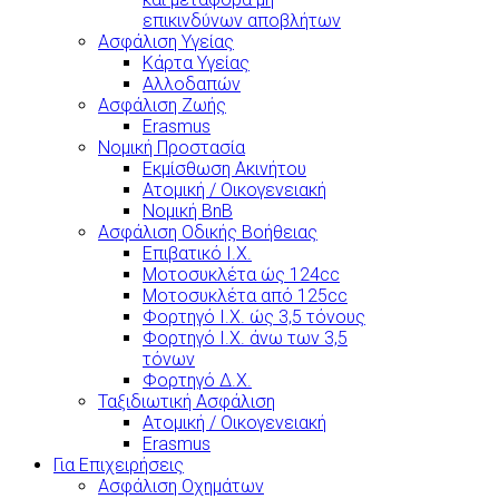
επικινδύνων αποβλήτων
Ασφάλιση Υγείας
Κάρτα Υγείας
Αλλοδαπών
Ασφάλιση Ζωής
Erasmus
Νομική Προστασία
Εκμίσθωση Ακινήτου
Ατομική / Οικογενειακή
Νομική BnB
Ασφάλιση Οδικής Βοήθειας
Επιβατικό Ι.Χ.
Μοτοσυκλέτα ώς 124cc
Μοτοσυκλέτα από 125cc
Φορτηγό Ι.Χ. ώς 3,5 τόνους
Φορτηγό Ι.Χ. άνω των 3,5
τόνων
Φορτηγό Δ.Χ.
Ταξιδιωτική Ασφάλιση
Ατομική / Οικογενειακή
Erasmus
Για Επιχειρήσεις
Ασφάλιση Οχημάτων