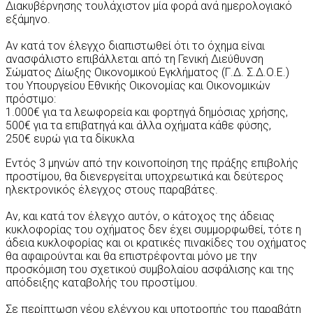
Διακυβέρνησης τουλάχιστον μία φορά ανά ημερολογιακό
εξάμηνο.
Αν κατά τον έλεγχο διαπιστωθεί ότι το όχημα είναι
ανασφάλιστο επιβάλλεται από τη Γενική Διεύθυνση
Σώματος Δίωξης Οικονομικού Εγκλήματος (Γ.Δ. Σ.Δ.Ο.Ε.)
του Υπουργείου Εθνικής Οικονομίας και Οικονομικών
πρόστιμο:
1.000€ για τα λεωφορεία και φορτηγά δημόσιας χρήσης,
500€ για τα επιβατηγά και άλλα οχήματα κάθε φύσης,
250€ ευρώ για τα δίκυκλα
Εντός 3 μηνών από την κοινοποίηση της πράξης επιβολής
προστίμου, θα διενεργείται υποχρεωτικά και δεύτερος
ηλεκτρονικός έλεγχος στους παραβάτες.
Αν, και κατά τον έλεγχο αυτόν, ο κάτοχος της άδειας
κυκλοφορίας του οχήματος δεν έχει συμμορφωθεί, τότε η
άδεια κυκλοφορίας και οι κρατικές πινακίδες του οχήματος
θα αφαιρούνται και θα επιστρέφονται μόνο με την
προσκόμιση του σχετικού συμβολαίου ασφάλισης και της
απόδειξης καταβολής του προστίμου.
Σε περίπτωση νέου ελέγχου και υποτροπής του παραβάτη