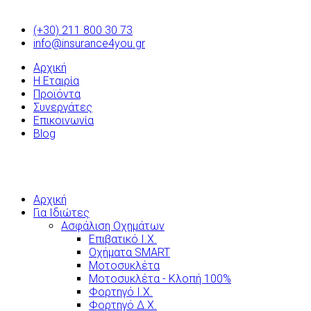
(+30) 211 800 30 73
info@insurance4you.gr
Αρχική
Η Εταιρία
Προϊόντα
Συνεργάτες
Επικοινωνία
Blog
Αρχική
Για Ιδιώτες
Ασφάλιση Οχημάτων
Επιβατικό Ι.Χ.
Οχήματα SMART
Μοτοσυκλέτα
Μοτοσυκλέτα - Κλοπή 100%
Φορτηγό Ι.Χ.
Φορτηγό Δ.Χ.