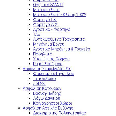
Οχήματα SMART
Μοτοσυκλέτα
Μοτοσυκλέτα - Κλοπή 100%
Φορτηγό Ι.Χ.
Φορτηγό Δ.Χ.
Αγροτικό - Φορτηγό
ΤΑΞΙ
Αυτοκινούμενο Τροχόσπιτο
Μηχάνημα Έργου
Αγροτικό Μηχάνημα & Τρακτέρ
Ποδήλατο
Υποψήφιος Οδηγός
Ρυμουλκούμενα
Ασφάλιση Σκαφών/Jet Ski
Φουσκωτό/Ταχύπλοο
Ιστιοπλοϊκό
Jet Ski
Ασφάλιση Κατοικιών
Βασική/Πλήρης
Λόγω Δανείου
Κοινόχρηστοι Χώροι
Ασφάλιση Αστικής Ευθύνης
Διαχειριστής Πολυκατοικίας