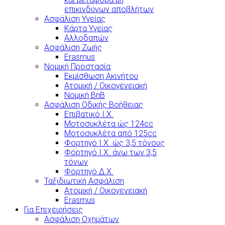
επικινδύνων αποβλήτων
Ασφάλιση Υγείας
Κάρτα Υγείας
Αλλοδαπών
Ασφάλιση Ζωής
Erasmus
Νομική Προστασία
Εκμίσθωση Ακινήτου
Ατομική / Οικογενειακή
Νομική BnB
Ασφάλιση Οδικής Βοήθειας
Επιβατικό Ι.Χ.
Μοτοσυκλέτα ώς 124cc
Μοτοσυκλέτα από 125cc
Φορτηγό Ι.Χ. ώς 3,5 τόνους
Φορτηγό Ι.Χ. άνω των 3,5
τόνων
Φορτηγό Δ.Χ.
Ταξιδιωτική Ασφάλιση
Ατομική / Οικογενειακή
Erasmus
Για Επιχειρήσεις
Ασφάλιση Οχημάτων