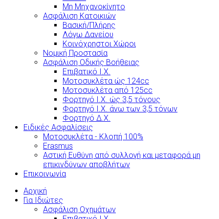
Μη Μηχανοκίνητο
Ασφάλιση Κατοικιών
Βασική/Πλήρης
Λόγω Δανείου
Κοινόχρηστοι Χώροι
Νομική Προστασία
Ασφάλιση Οδικής Βοήθειας
Επιβατικό Ι.Χ.
Μοτοσυκλέτα ώς 124cc
Μοτοσυκλέτα από 125cc
Φορτηγό Ι.Χ. ώς 3,5 τόνους
Φορτηγό Ι.Χ. άνω των 3,5 τόνων
Φορτηγό Δ.Χ.
Ειδικές Ασφαλίσεις
Μοτοσυκλέτα - Κλοπή 100%
Erasmus
Αστική Ευθύνη από συλλογή και μεταφορά μη
επικινδύνων αποβλήτων
Επικοινωνία
Αρχική
Για Ιδιώτες
Ασφάλιση Οχημάτων
Επιβατικό Ι.Χ.