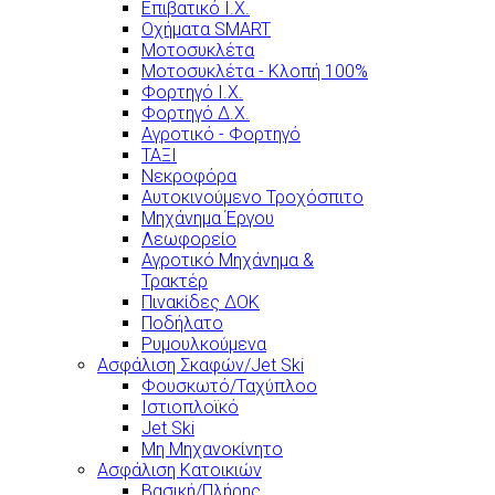
Επιβατικό Ι.Χ.
Οχήματα SMART
Μοτοσυκλέτα
Μοτοσυκλέτα - Κλοπή 100%
Φορτηγό Ι.Χ.
Φορτηγό Δ.Χ.
Αγροτικό - Φορτηγό
ΤΑΞΙ
Νεκροφόρα
Αυτοκινούμενο Τροχόσπιτο
Μηχάνημα Έργου
Λεωφορείο
Αγροτικό Μηχάνημα &
Τρακτέρ
Πινακίδες ΔΟΚ
Ποδήλατο
Ρυμουλκούμενα
Ασφάλιση Σκαφών/Jet Ski
Φουσκωτό/Ταχύπλοο
Ιστιοπλοϊκό
Jet Ski
Μη Μηχανοκίνητο
Ασφάλιση Κατοικιών
Βασική/Πλήρης