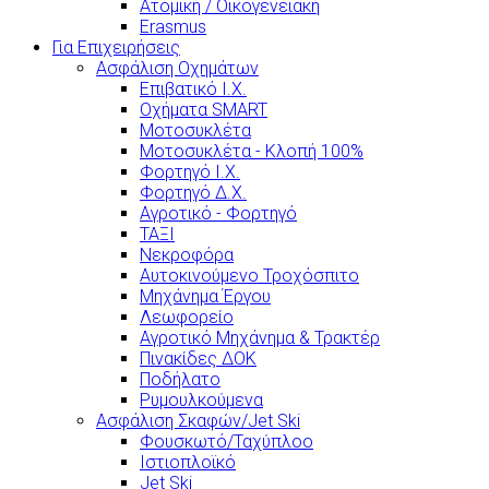
Ατομική / Οικογενειακή
Erasmus
Για Επιχειρήσεις
Ασφάλιση Οχημάτων
Επιβατικό Ι.Χ.
Οχήματα SMART
Μοτοσυκλέτα
Μοτοσυκλέτα - Κλοπή 100%
Φορτηγό Ι.Χ.
Φορτηγό Δ.Χ.
Αγροτικό - Φορτηγό
ΤΑΞΙ
Νεκροφόρα
Αυτοκινούμενο Τροχόσπιτο
Μηχάνημα Έργου
Λεωφορείο
Αγροτικό Μηχάνημα & Τρακτέρ
Πινακίδες ΔΟΚ
Ποδήλατο
Ρυμουλκούμενα
Ασφάλιση Σκαφών/Jet Ski
Φουσκωτό/Ταχύπλοο
Ιστιοπλοϊκό
Jet Ski