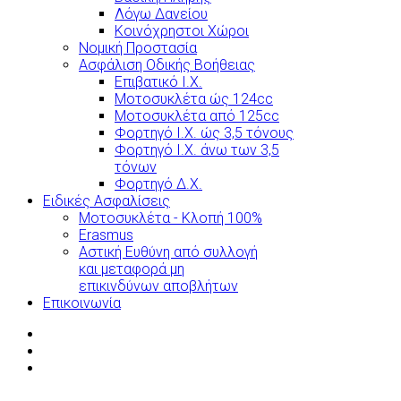
Λόγω Δανείου
Κοινόχρηστοι Χώροι
Νομική Προστασία
Ασφάλιση Οδικής Βοήθειας
Επιβατικό Ι.Χ.
Μοτοσυκλέτα ώς 124cc
Μοτοσυκλέτα από 125cc
Φορτηγό Ι.Χ. ώς 3,5 τόνους
Φορτηγό Ι.Χ. άνω των 3,5
τόνων
Φορτηγό Δ.Χ.
Ειδικές Ασφαλίσεις
Μοτοσυκλέτα - Κλοπή 100%
Erasmus
Αστική Ευθύνη από συλλογή
και μεταφορά μη
επικινδύνων αποβλήτων
Επικοινωνία