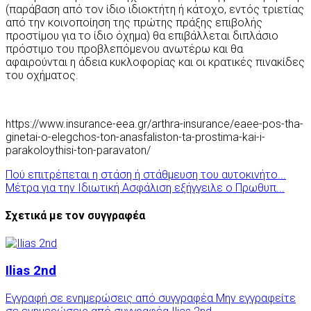
(παράβαση από τον ίδιο ιδιοκτήτη ή κάτοχο, εντός τριετίας
από την κοινοποίηση της πρώτης πράξης επιβολής
προστίμου για το ίδιο όχημα) θα επιβάλλεται διπλάσιο
πρόστιμο του προβλεπόμενου ανωτέρω και θα
αφαιρούνται η άδεια κυκλοφορίας και οι κρατικές πινακίδες
του οχήματος.
https://www.insurance-eea.gr/arthra-insurance/eaee-pos-tha-
ginetai-o-elegchos-ton-anasfaliston-ta-prostima-kai-i-
parakoloythisi-ton-paravaton/
Πού επιτρέπεται η στάση ή στάθμευση του αυτοκινήτο...
Μέτρα για την Ιδιωτική Ασφάλιση εξήγγειλε ο Πρωθυπ...
Σχετικά με τον συγγραφέα
Ilias 2nd
Εγγραφή σε ενημερώσεις από συγγραφέα
Μην εγγραφείτε