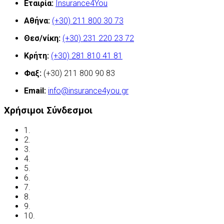
Εταιρία:
Insurance4You
Αθήνα:
(+30) 211 800 30 73
Θεσ/νίκη:
(+30) 231 220 23 72
Κρήτη:
(+30) 281 810 41 81
Φαξ:
(+30) 211 800 90 83
Email:
info@insurance4you.gr
Χρήσιμοι Σύνδεσμοι
1.
Όροι χρήσης
2.
Δήλωση απορρήτου
3.
Έλεγχος ασφάλισης
4.
Ασφαλιστικές Ορολογίες
5.
Νόμος και ασφάλιση
6.
Ανασφάλιστα Οχήματα
7.
Συχνές Ερωτήσεις
8.
Χρήσιμες Διευθύνσεις
9.
Οδηγείτε με ασφάλεια
10.
Υποβολή Αιτίασης