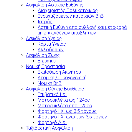
Ασφάλιση Αστικής Ευθύνης
Διαχειριστής Πολυκατοικίας
Ενοικιαζόμενων κατοικιών BnB
Ιατρός
Αστική Ευθύνη από συλλογή και μεταφορά
μη επικινδύνων αποβλήτων
Ασφάλιση Υγείας
Κάρτα Υγείας
Αλλοδαπών
Ασφάλιση Ζωής
Erasmus
Νομική Προστασία
Εκμίσθωση Ακινήτου
Ατομική / Οικογενειακή
Νομική BnB
Ασφάλιση Οδικής Βοήθειας
Επιβατικό Ι.Χ.
Μοτοσυκλέτα ώς 124cc
Μοτοσυκλέτα από 125cc
Φορτηγό Ι.Χ. ώς 3,5 τόνους
Φορτηγό Ι.Χ. άνω των 3,5 τόνων
Φορτηγό Δ.Χ.
Ταξιδιωτική Ασφάλιση