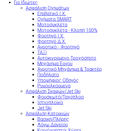
Για Ιδιώτες
Ασφάλιση Οχημάτων
Επιβατικό Ι.Χ.
Οχήματα SMART
Μοτοσυκλέτα
Μοτοσυκλέτα - Κλοπή 100%
Φορτηγό Ι.Χ.
Φορτηγό Δ.Χ.
Αγροτικό - Φορτηγό
ΤΑΞΙ
Αυτοκινούμενο Τροχόσπιτο
Μηχάνημα Έργου
Αγροτικό Μηχάνημα & Τρακτέρ
Ποδήλατο
Υποψήφιος Οδηγός
Ρυμουλκούμενα
Ασφάλιση Σκαφών/Jet Ski
Φουσκωτό/Ταχύπλοο
Ιστιοπλοϊκό
Jet Ski
Ασφάλιση Κατοικιών
Βασική/Πλήρης
Λόγω Δανείου
Κοινόχρηστοι Χώροι