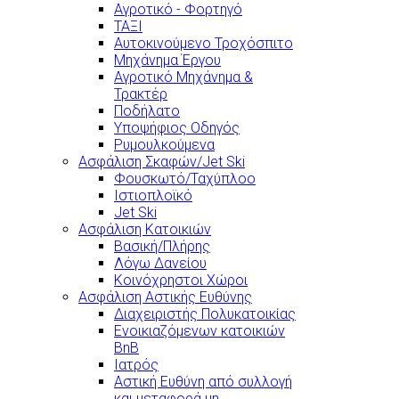
Αγροτικό - Φορτηγό
ΤΑΞΙ
Αυτοκινούμενο Τροχόσπιτο
Μηχάνημα Έργου
Αγροτικό Μηχάνημα &
Τρακτέρ
Ποδήλατο
Υποψήφιος Οδηγός
Ρυμουλκούμενα
Ασφάλιση Σκαφών/Jet Ski
Φουσκωτό/Ταχύπλοο
Ιστιοπλοϊκό
Jet Ski
Ασφάλιση Κατοικιών
Βασική/Πλήρης
Λόγω Δανείου
Κοινόχρηστοι Χώροι
Ασφάλιση Αστικής Ευθύνης
Διαχειριστής Πολυκατοικίας
Ενοικιαζόμενων κατοικιών
BnB
Ιατρός
Αστική Ευθύνη από συλλογή
και μεταφορά μη