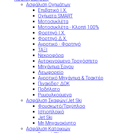
Ασφάλιση Οχημάτων
Επιβατικό Ι.Χ.
Οχήματα SMART
Μοτοσυκλέτα
Μοτοσυκλέτα - Κλοπή 100%
Φορτηγό Ι.Χ.
Φορτηγό Δ.Χ.
Αγροτικό - Φορτηγό
ΤΑΞΙ
Νεκροφόρα
Αυτοκινούμενο Τροχόσπιτο
Μηχάνημα Έργου
Λεωφορείο
Αγροτικό Μηχάνημα & Τρακτέρ
Πινακίδες ΔΟΚ
Ποδήλατο
Ρυμουλκούμενα
Ασφάλιση Σκαφών/Jet Ski
Φουσκωτό/Ταχύπλοο
Ιστιοπλοϊκό
Jet Ski
Μη Μηχανοκίνητο
Ασφάλιση Κατοικιών