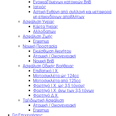
Ενοικιαζόμενων κατοικιών BnB
Ιατρός
Αστική Ευθύνη από συλλογή και μεταφορά
μη επικινδύνων αποβλήτων
Ασφάλιση Υγείας
Κάρτα Υγείας
Αλλοδαπών
Ασφάλιση Ζωής
Erasmus
Νομική Προστασία
Εκμίσθωση Ακινήτου
Ατομική / Οικογενειακή
Νομική BnB
Ασφάλιση Οδικής Βοήθειας
Επιβατικό Ι.Χ.
Μοτοσυκλέτα ώς 124cc
Μοτοσυκλέτα από 125cc
Φορτηγό Ι.Χ. ώς 3,5 τόνους
Φορτηγό Ι.Χ. άνω των 3,5 τόνων
Φορτηγό Δ.Χ.
Ταξιδιωτική Ασφάλιση
Ατομική / Οικογενειακή
Erasmus
Για Επιχειρήσεις