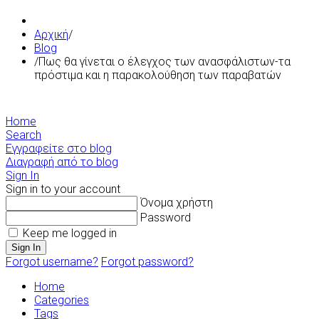
Αρχική
/
Blog
/
Πως θα γίνεται ο έλεγχος των ανασφάλιστων-τα
πρόστιμα και η παρακολούθηση των παραβατών
Home
Search
Εγγραφείτε στο blog
Διαγραφή από το blog
Sign In
Sign in to your account
Όνομα χρήστη
Password
Keep me logged in
Sign In
Forgot username?
Forgot password?
Home
Categories
Tags